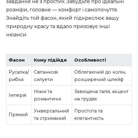
завдання не з простих. Забудьте про ідеальні
розміри, головне — комфорт і самопочуття.
Знайдіть той фасон, який підкреслює вашу
природну красу та вдало приховує інші
нюанси.
Фасон
Кому підійде
Особливості
Русалка/
Світанкові
Облягаючий до колін,
рибка
силуети
розширений шлейф
Ніжні та
Завищена талія, акцент
Імперія
романтичні
на грудях
Універсальний
Простота та
Прямий
та стриманий
елегантність