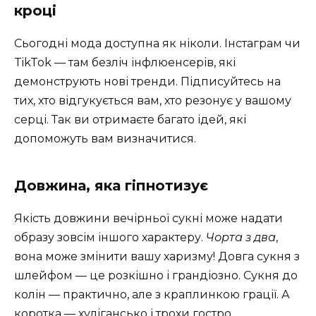
кроці
Сьогодні мода доступна як ніколи. Інстаграм чи
TikTok — там безліч інфлюенсерів, які
демонструють нові тренди. Підписуйтесь на
тих, хто відгукується вам, хто резонує у вашому
серці. Так ви отримаєте багато ідей, які
допоможуть вам визначитися.
Довжина, яка гіпнотизує
Якість довжини вечірньої сукні може надати
образу зовсім іншого характеру.
Чорта з два
,
вона може змінити вашу харизму! Довга сукня з
шлейфом — це розкішно і грандіозно. Сукня до
колін — практично, але з краплинкою грації. А
коротка — хулігансько і трохи гостро.