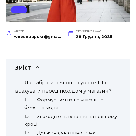
LIFE
АВТОР
ОПУБЛІКОВАНО
webseoupukr@gmail.com
28 Грудня, 2025
Зміст
Як вибрати вечірню сукню? Що
врахувати перед походом у магазин?
Формується ваше унікальне
бачення моди
Знаходьте натхнення на кожному
кроці
Довжина, яка гіпнотизує