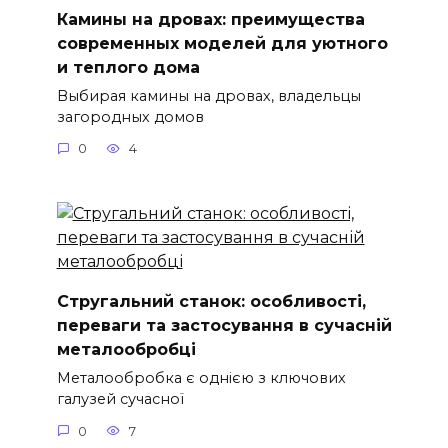
Камины на дровах: преимущества
современных моделей для уютного
и теплого дома
Выбирая камины на дровах, владельцы
загородных домов
0
4
Стругальний станок: особливості,
переваги та застосування в сучасній
металообробці
Металообробка є однією з ключових
галузей сучасної
0
7