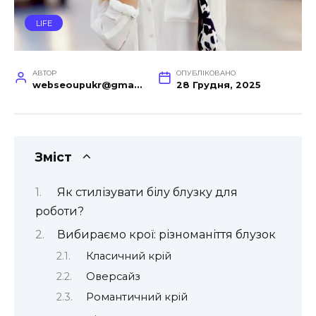
LIFE
АВТОР
ОПУБЛІКОВАНО
webseoupukr@gmail.com
28 Грудня, 2025
Зміст
Як стилізувати білу блузку для
роботи?
Вибираємо крої: різноманіття блузок
Класичний крій
Оверсайз
Романтичний крій