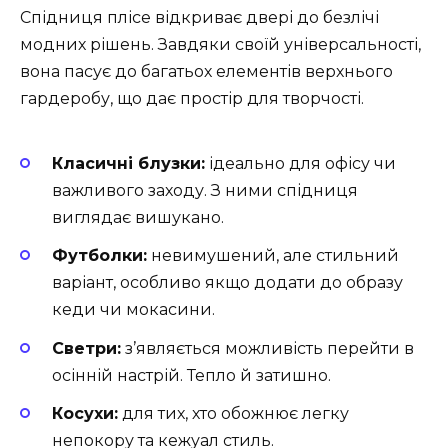
Спідниця плісе відкриває двері до безлічі
модних рішень. Завдяки своїй універсальності,
вона пасує до багатьох елементів верхнього
гардеробу, що дає простір для творчості.
Класичні блузки:
ідеально для офісу чи
важливого заходу. З ними спідниця
виглядає вишукано.
Футболки:
невимушений, але стильний
варіант, особливо якщо додати до образу
кеди чи мокасини.
Светри:
з’являється можливість перейти в
осінній настрій. Тепло й затишно.
Косухи:
для тих, хто обожнює легку
непокору та кежуал стиль.