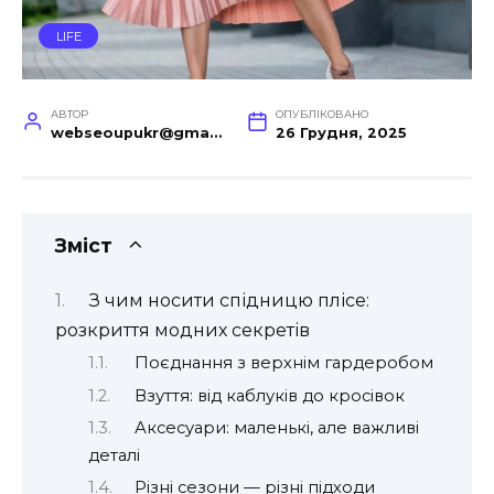
LIFE
АВТОР
ОПУБЛІКОВАНО
webseoupukr@gmail.com
26 Грудня, 2025
Зміст
З чим носити спідницю плісе:
розкриття модних секретів
Поєднання з верхнім гардеробом
Взуття: від каблуків до кросівок
Аксесуари: маленькі, але важливі
деталі
Різні сезони — різні підходи