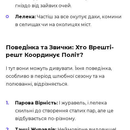
гніздо від зайвих очей.
Лелека:
Частіш за все окупує дахи, комини
в селищах чи на околицях міст.
Поведінка та Звички: Хто Врешті-
решт Координує Політ?
І тут вони можуть дивувати. Їхня поведінка,
особливо в період шлюбної сезону та на
полюванні, відрізняється.
Парова Вірність:
І журавель, і лелека
схильні до створення сталих пар, але це
відбувається по-різному.
Танці Журавлів:
Неймовірне видовище!