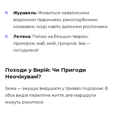
Журавель:
Живиться невеликими
водяними тваринами, ракоподібними,
комахами, іноді навіть деякими рослинами.
Лелека:
Полює на більших тварин,
приміром, жаб, змій, гризунів. Їжа —
погодьтеся!
Походи у Вирій: Чи Пригоди
Неочікувані?
Зима — змушує вирушати у тривалі подорожі. В
обох видів перелітне життя, але маршрути
можуть різнитися.