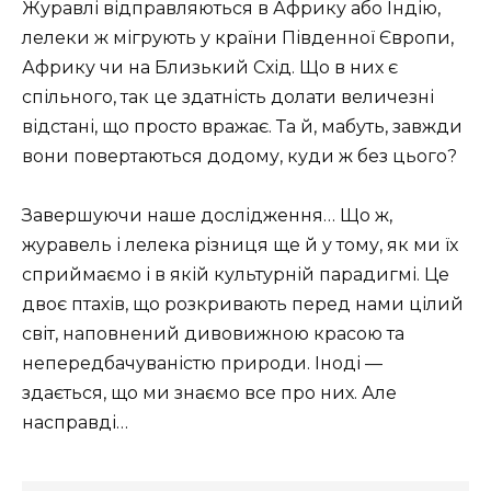
Журавлі відправляються в Африку або Індію,
лелеки ж мігрують у країни Південної Європи,
Африку чи на Близький Схід. Що в них є
спільного, так це здатність долати величезні
відстані, що просто вражає. Та й, мабуть, завжди
вони повертаються додому, куди ж без цього?
Завершуючи наше дослідження… Що ж,
журавель і лелека різниця ще й у тому, як ми їх
сприймаємо і в якій культурній парадигмі. Це
двоє птахів, що розкривають перед нами цілий
світ, наповнений дивовижною красою та
непередбачуваністю природи. Іноді —
здається, що ми знаємо все про них. Але
насправді…