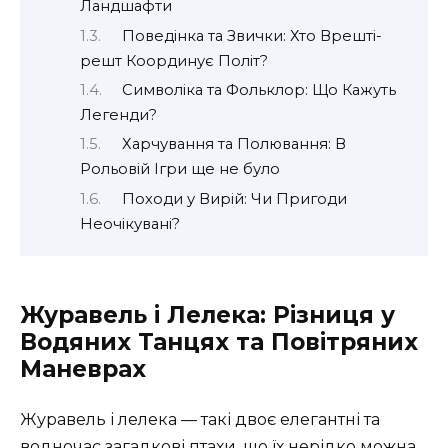
Ландшафти
Поведінка та Звички: Хто Врешті-
решт Координує Політ?
Символіка та Фольклор: Що Кажуть
Легенди?
Харчування та Полювання: В
Рольовій Ігри ще не було
Походи у Вирій: Чи Пригоди
Неочікувані?
Журавель і Лелека: Різниця у
Водяних Танцях та Повітряних
Маневрах
Журавель і лелека — такі двоє елегантні та
водночас загадкові птахи, що їх нерідко можна