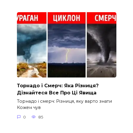
Торнадо і Смерч: Яка Різниця?
Дізнайтеся Все Про Ці Явища
Торнадо і смерч: Різниця, яку варто знати
Кожен чув
0
85