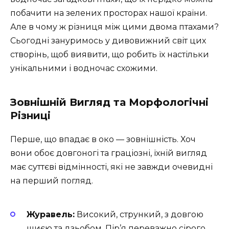
побачити на зелених просторах нашої країни.
Але в чому ж різниця між цими двома птахами?
Сьогодні зануримось у дивовижний світ цих
створінь, щоб виявити, що робить їх настільки
унікальними і водночас схожими.
Зовнішній Вигляд та Морфологічні
Різниці
Перше, що впадає в око — зовнішність. Хоч
вони обоє довгоногі та граціозні, їхній вигляд
має суттєві відмінності, які не завжди очевидні
на перший погляд.
Журавель:
Високий, стрункий, з довгою
шиєю та дзьобом. Пір’я переважно сірого