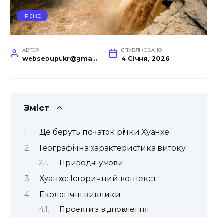
РІЗНЕ
АВТОР
ОПУБЛІКОВАНО
webseoupukr@gmail.com
4 Січня, 2026
Зміст
Де беруть початок річки Хуанхе
Географічна характеристика витоку
Природні умови
Хуанхе: Історичний контекст
Екологічні виклики
Проекти з відновлення