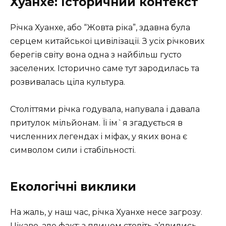
Хуанхе: Історичний контекст
Річка Хуанхе, або “Жовта ріка”, здавна була
серцем китайської цивілізації. З усіх річкових
берегів світу вона одна з найбільш густо
заселених. Історично саме тут зародилась та
розвивалась ціла культура.
Століттями річка годувала, напувала і давала
притулок мільйонам. Її ім`я згадується в
численних легендах і міфах, у яких вона є
символом сили і стабільності.
Екологічні виклики
На жаль, у наш час, річка Хуанхе несе загрозу.
Цікаво, але факт: з плином століть з’явились