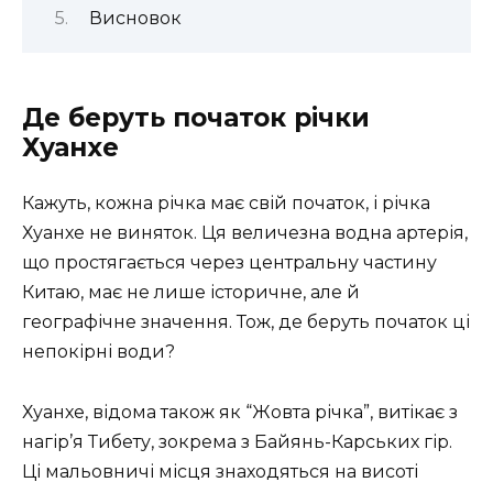
Висновок
Де беруть початок річки
Хуанхе
Кажуть, кожна річка має свій початок, і річка
Хуанхе не виняток. Ця величезна водна артерія,
що простягається через центральну частину
Китаю, має не лише історичне, але й
географічне значення. Тож, де беруть початок ці
непокірні води?
Хуанхе, відома також як “Жовта річка”, витікає з
нагір’я Тибету, зокрема з Байянь-Карських гір.
Ці мальовничі місця знаходяться на висоті