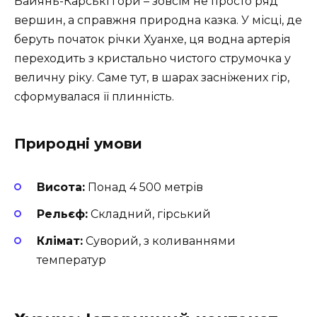
Байянь-Карські гори – зовсім не просто ряд
вершин, а справжня природна казка. У місці, де
беруть початок річки Хуанхе, ця водна артерія
переходить з кристально чистого струмочка у
величну ріку. Саме тут, в шарах засніжених гір,
сформувалася її плинність.
Природні умови
Висота:
Понад 4 500 метрів
Рельєф:
Складний, гірський
Клімат:
Суворий, з коливаннями
температур