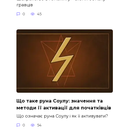
гравців
0
45
Що таке руна Соулу: значення та
методи її активації для початківців
Що означає руна Соулу і як її активувати?
0
54