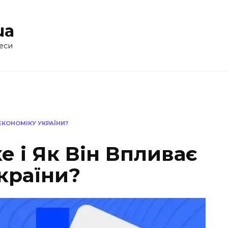
ua
еси
 ЕКОНОМІКУ УКРАЇНИ?
е і Як Він Впливає
країни?