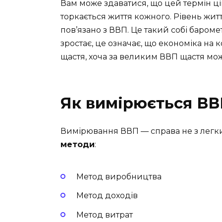
Вам може здаватися, що цей термін ці
торкається життя кожного. Рівень житт
пов’язано з ВВП. Це такий собі баром
зростає, це означає, що економіка на к
щастя, хоча за великим ВВП щастя мож
Як вимірюється В
Вимірювання ВВП — справа не з легких
методи
:
Метод виробництва
Метод доходів
Метод витрат