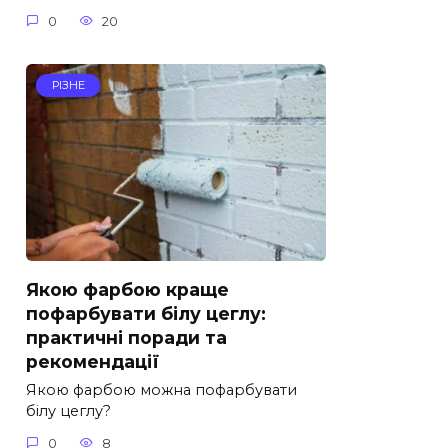
0
20
РІЗНЕ
Якою фарбою краще
пофарбувати білу цеглу:
практичні поради та
рекомендації
Якою фарбою можна пофарбувати
білу цеглу?
0
8