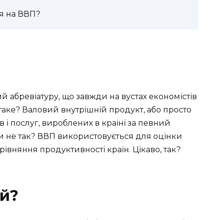
я на ВВП?
й абревіатуру, що завжди на вустах економістів
 таке? Валовий внутрішній продукт, або просто
ів і послуг, вироблених в країні за певний
 чи не так? ВВП використовується для оцінки
рівняння продуктивності країн. Цікаво, так?
й?