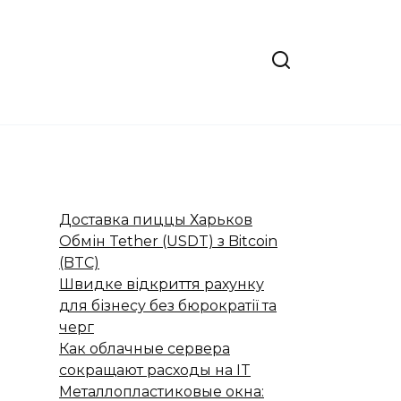
Доставка пиццы Харьков
Обмін Tether (USDT) з Bitcoin
(BTC)
Швидке відкриття рахунку
для бізнесу без бюрократії та
черг
Как облачные сервера
сокращают расходы на IT
Металлопластиковые окна: