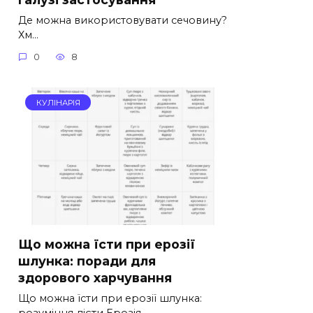
Де можна використовувати сечовину?
Хм…
0
8
КУЛІНАРІЯ
Що можна їсти при ерозії
шлунка: поради для
здорового харчування
Що можна їсти при ерозії шлунка:
розуміння дієти Ерозія