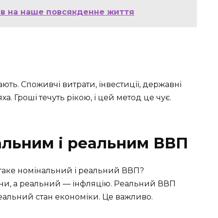
лив на наше повсякденне життя
ють. Споживчі витрати, інвестиції, державні
а. Гроші течуть рікою, і цей метод це чує.
альним і реальним ВВП
 таке номінальний і реальний ВВП?
ни, а реальний — інфляцію. Реальний ВВП
 реальний стан економіки. Це важливо.