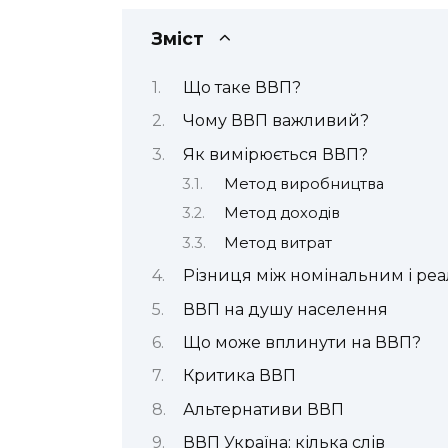
Зміст
Що таке ВВП?
Чому ВВП важливий?
Як вимірюється ВВП?
Метод виробництва
Метод доходів
Метод витрат
Різниця між номінальним і ре
ВВП на душу населення
Що може вплинути на ВВП?
Критика ВВП
Альтернативи ВВП
ВВП Україна: кілька слів