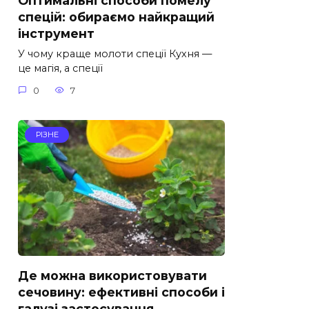
Оптимальні способи помелу
спецій: обираємо найкращий
інструмент
У чому краще молоти спеції Кухня —
це магія, а спеції
0
7
РІЗНЕ
Де можна використовувати
сечовину: ефективні способи і
галузі застосування