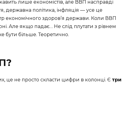
кавить лише економістів, але ВВП насправді
я, державна політика, інфляція — усе це
етр економічного здоров’я держави. Коли ВВП
оні. Але якщо падає… Не слід плутати з рівнем
е бути більше. Теоретично.
ВП?
, це не просто скласти цифри в колонці. Є
три