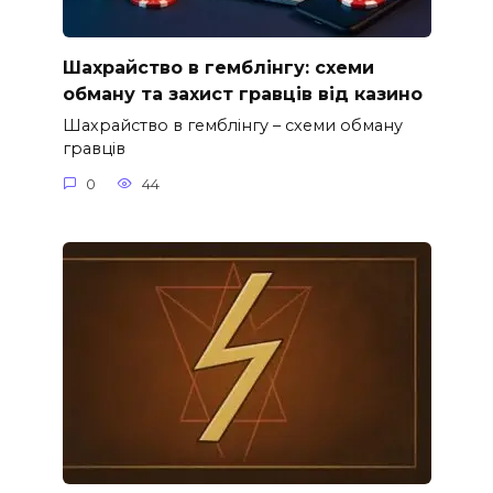
Шахрайство в гемблінгу: схеми
обману та захист гравців від казино
Шахрайство в гемблінгу – схеми обману
гравців
0
44