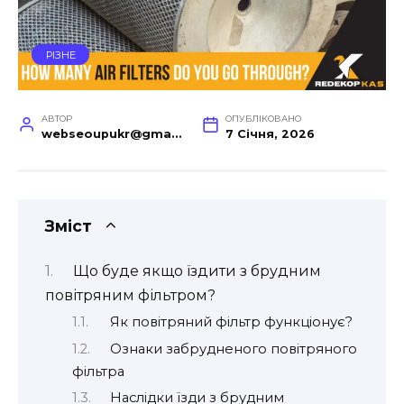
РІЗНЕ
АВТОР
ОПУБЛІКОВАНО
webseoupukr@gmail.com
7 Січня, 2026
Зміст
Що буде якщо їздити з брудним
повітряним фільтром?
Як повітряний фільтр функціонує?
Ознаки забрудненого повітряного
фільтра
Наслідки їзди з брудним