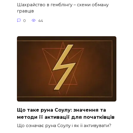
Шахрайство в гемблінгу – схеми обману
гравців
0
44
Що таке руна Соулу: значення та
методи її активації для початківців
Що означає руна Соулу і як її активувати?