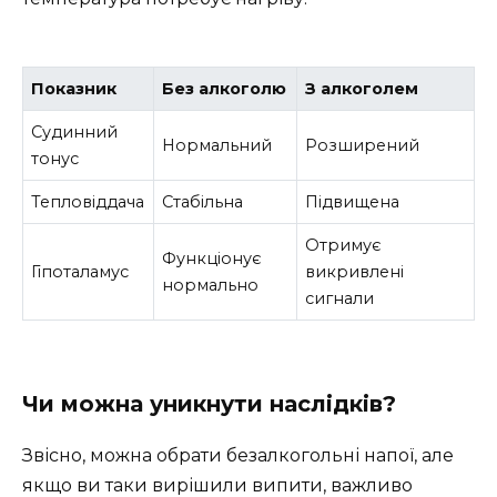
Показник
Без алкоголю
З алкоголем
Судинний
Нормальний
Розширений
тонус
Тепловіддача
Стабільна
Підвищена
Отримує
Функціонує
Гіпоталамус
викривлені
нормально
сигнали
Чи можна уникнути наслідків?
Звісно, можна обрати безалкогольні напої, але
якщо ви таки вирішили випити, важливо