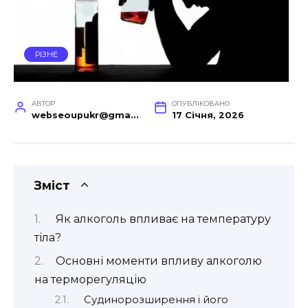
РІЗНЕ
АВТОР
ОПУБЛІКОВАНО
webseoupukr@gmail.com
17 Січня, 2026
Зміст
Як алкоголь впливає на температуру
тіла?
Основні моменти впливу алкоголю
на терморегуляцію
Судинорозширення і його