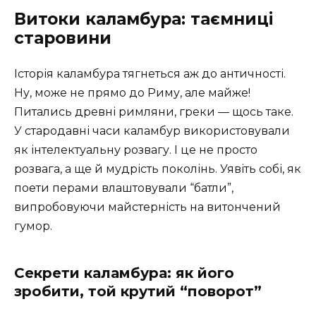
Витоки каламбура: таємниці
старовини
Історія каламбура тягнеться аж до античності.
Ну, може не прямо до Риму, але майже!
Питались древні римляни, греки — щось таке.
У стародавні часи каламбур використовували
як інтелектуальну розвагу. І це не просто
розвага, а ще й мудрість поколінь. Уявіть собі, як
поети перами влаштовували “батли”,
випробовуючи майстерність на витончений
гумор.
Секрети каламбура: як його
зробити, той крутий “поворот”