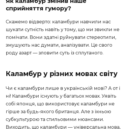
Як каламбур змінив наше
сприйняття гумору?
Скажемо відверто: каламбури навчили нас
шукати сутність навіть у тому, що ми звикли не
помічати. Вони здатні руйнувати стереотипи,
змушують нас думати, аналізувати. Це свого
роду азарт — зловити суть із сплутаного.
Каламбур у різних мовах світу
Чи є каламбури лише в українській мові? А от і
ні! Каламбури існують у багатьох мовах. Уявіть
собі японця, що використовує каламбури не
гірше за будь-якого британця. Але з їхньою
субкультурою та стильовими нюансами.
Виходить, що каламбури — універсальна мова,