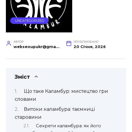
UNCATEGORIZED
АВТОР
ОПУБЛІКОВАНО
webseoupukr@gmail.com
20 Січня, 2026
Зміст
Що таке Каламбур: мистецтво гри
словами
Витоки каламбура: таємниці
старовини
Секрети каламбура: як його