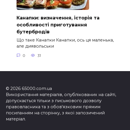
Канапки: визначення, історія та
особливості приготування
бутербродів
Що таке Канапки Канапки, ось ця маленька,
але диявольськи
0
31
© 2026 65000.com.ua
Використання матеріалів, опублікованих на сайті,
допускається тільки з письмового дозволу
правовласника та з обов'язковим прямим
посиланням на сторінку, з якої запозичений
матеріал.