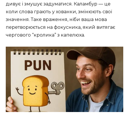
дивує і змушує задуматися. Каламбур — це
коли слова грають у хованки, змінюють свої
значення. Таке враження, ніби ваша мова
перетворюється на фокусника, який витягає
чергового “кролика” з капелюха.