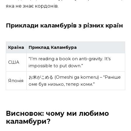
яка не знає кордонів.
Приклади каламбурів з різних країн
Країна
Приклад Каламбура
“I’m reading a book on anti-gravity. It’s
США
impossible to put down.”
お米がこめる (Omeshi ga komeru) – “Раніше
Японія
оме був низько, тепер коми.”
Висновок: чому ми любимо
каламбури?