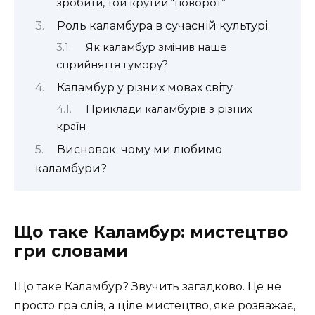
зробити, той крутий “поворот”
Роль каламбура в сучасній культурі
Як каламбур змінив наше
сприйняття гумору?
Каламбур у різних мовах світу
Приклади каламбурів з різних
країн
Висновок: чому ми любимо
каламбури?
Що таке Каламбур: мистецтво
гри словами
Що таке Каламбур? Звучить загадково. Це не
просто гра слів, а ціле мистецтво, яке розважає,