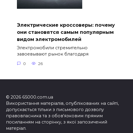
Электрические кроссоверы: почему
они становятся самым популярным
видом электромобилей
Электромобили стремительно
завоевывают рынок благодаря
0
26
© 2026 65000.com.ua
Використання матеріалів, опублікованих на сайті,
допускається тільки з письмового дозволу
правовласника та з обов'язковим прямим
посиланням на сторінку, з якої запозичений
матеріал.