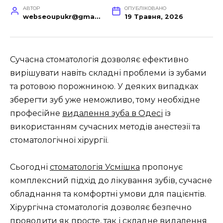
АВТОР
ОПУБЛІКОВАНО
webseoupukr@gmail.com
19 Травня, 2026
Сучасна стоматологія дозволяє ефективно
вирішувати навіть складні проблеми із зубами
та ротовою порожниною. У деяких випадках
зберегти зуб уже неможливо, тому необхідне
професійне
видалення зуба в Одесі
із
використанням сучасних методів анестезії та
стоматологічної хірургії.
Сьогодні
стоматологія Усмішка
пропонує
комплексний підхід до лікування зубів, сучасне
обладнання та комфортні умови для пацієнтів.
Хірургічна стоматологія дозволяє безпечно
проводити як просте, так і складне видалення