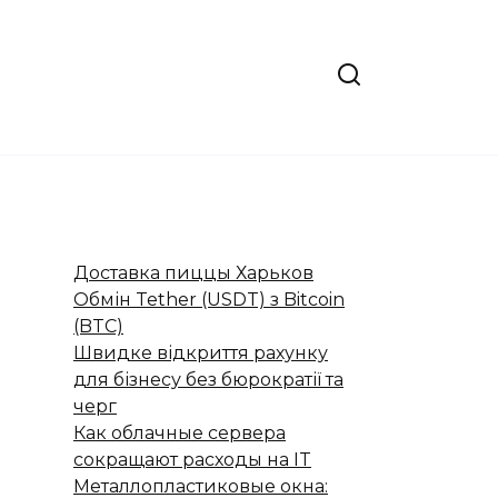
Доставка пиццы Харьков
Обмін Tether (USDT) з Bitcoin
(BTC)
Швидке відкриття рахунку
для бізнесу без бюрократії та
черг
Как облачные сервера
сокращают расходы на IT
Металлопластиковые окна: