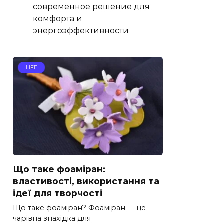
современное решение для
комфорта и
энергоэффективности
LIFE
Що таке фоаміран:
властивості, використання та
ідеї для творчості
Що таке фоаміран? Фоаміран — це
чарівна знахідка для