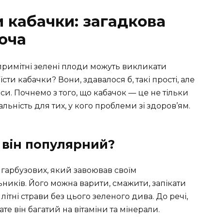
 кабачки: загадкова
воча
епримітні зелені плоди можуть викликати
їсти кабачки? Вони, здавалося б, такі прості, але
анси. Почнемо з того, що кабачок — це не тільки
альність для тих, у кого проблеми зі здоров’ям.
 він популярний?
и гарбузових, який завоював своїм
ників. Його можна варити, смажити, запікати
літні страви без цього зеленого дива. До речі,
ате він багатий на вітаміни та мінерали.