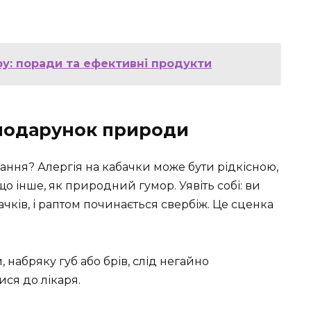
ру: поради та ефективні продукти
 подарунок природи
дання? Алергія на кабачки може бути рідкісною,
що інше, як природний гумор. Уявіть собі: ви
абачків, і раптом починається свербіж. Це сценка
 набряку губ або брів, слід негайно
ися до лікаря.