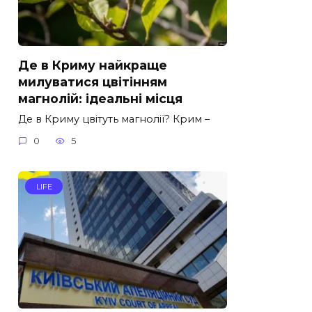
Де в Криму найкраще
милуватися цвітінням
магнолій: ідеальні місця
Де в Криму цвітуть магнолії? Крим –
0
5
LIFE