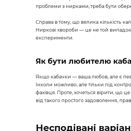
проблеми з нирками, треба бути обе
Справа в тому, що велика кількість к
Ниркові хвороби — це не той випадок
експерименти.
Як бути любителю каба
Якщо кабачки — ваша любов, але є пев
Інколи можливо, але тільки під контр
фахівця. Проте, хочеться вірити, що ц
від такого простого задоволення, пра
Несподівані варіа