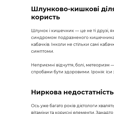
Шлунково-кишкові діля
користь
Шлунок і кишечник — це не ті друзі, я
синдромом подразненого кишечника м
кабачків. Інколи не стільки самі каба
симптоми.
Неприємні відчуття, болі, метеоризм 
спробами бути здоровими. Іронія: їси
Ниркова недостатність:
Ось уже багато років дієтологи хвалять 
вітаміни та корисні елементи. Занадто 