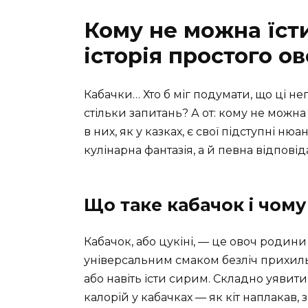
Кому не можна їсти
історія простого о
Кабачки… Хто б міг подумати, що ці н
стільки запитань? А от: кому не можна 
в них, як у казках, є свої підступні ню
кулінарна фантазія, а й певна відповід
Що таке кабачок і чому
Кабачок, або цукіні, — це овоч родин
універсальним смаком безліч прихиль
або навіть їсти сирим. Складно уявити 
калорій у кабачках — як кіт наплакав, з