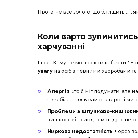
Проте, не все золото, що блищить… І, як 
Коли варто зупинитись
харчуванні
І так… Кому не можна їсти кабачки? У ц
увагу
на осіб з певними хворобами та
Алергія
: хто б міг подумати, але 
свербіж — і ось вам нестерпні миті
Проблеми з шлунково-кишкови
кишкою або синдром подразненог
Ниркова недостатність
: через в