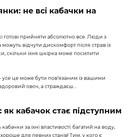
нки: не всі кабачки на
кі готові прийняти абсолютно все. Люди з
ожуть відчути дискомфорт після страв із
чки, скільки їхня шкірка може посилити
— усе це може бути пов’язаним із вашими
 здоровий овоч, а страждаєш…
 як кабачок стає підступним
кабачки за їхні властивості: багатий на воду,
хороше для певних станів! Тим, у кого є