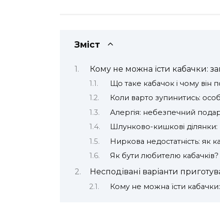
Зміст
Кому не можна їсти кабачки: за
Що таке кабачок і чому він
Коли варто зупинитись: осо
Алергія: небезпечний пода
Шлунково-кишкові ділянки: н
Ниркова недостатність: як к
Як бути любителю кабачків?
Несподівані варіанти приготув
Кому не можна їсти кабачки: