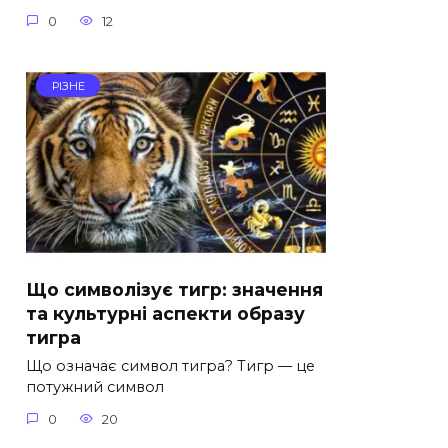
0
12
РІЗНЕ
Що символізує тигр: значення
та культурні аспекти образу
тигра
Що означає символ тигра? Тигр — це
потужний символ
0
20