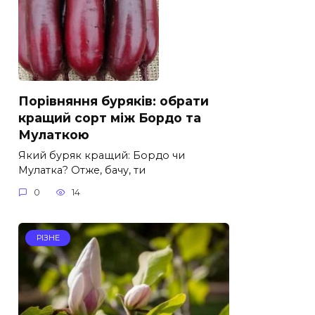
Порівняння буряків: обрати
кращий сорт між Бордо та
Мулаткою
Який буряк кращий: Бордо чи
Мулатка? Отже, бачу, ти
0
14
РІЗНЕ