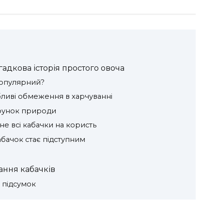
гадкова історія простого овоча
 популярний?
бливі обмеження в харчуванні
рунок природи
е всі кабачки на користь
абачок стає підступним
ання кабачків
 підсумок