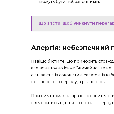
можуть бути небезпечними.
Що з'їсти, щоб уникнути перега
Алергія: небезпечний
Навіщо б їсти те, що приносить страж
але вона точно існує. Звичайно, це не 
сіли за стіл із соковитим салатом із к
не з веселого серіалу, а реальність.
При симптомах на зразок кропив’янки,
відмовитись від цього овоча і звернут