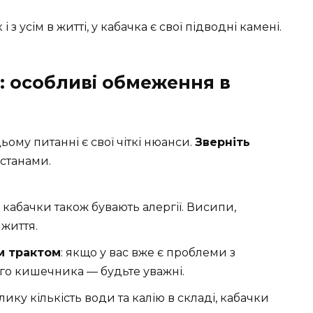
і з усім в житті, у кабачка є свої підводні камені.
: особливі обмеження в
ьому питанні є свої чіткі нюанси.
Зверніть
 станами.
на кабачки також бувають алергії. Висипи,
 життя.
м трактом
: якщо у вас вже є проблеми з
о кишечника — будьте уважні.
елику кількість води та калію в складі, кабачки