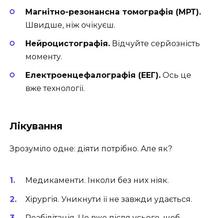
Магнітно-резонансна томографія (МРТ).
Швидше, ніж очікуєш.
Нейроцистографія.
Відчуйте серйозність
моменту.
Електроенцефалографія (ЕЕГ).
Ось це
вже технології.
Лікування
Зрозуміло одне: діяти потрібно. Але як?
Медикаменти. Інколи без них ніяк.
Хірургія. Уникнути її не завжди удається.
Реабілітація. Це вже після усього, щоб