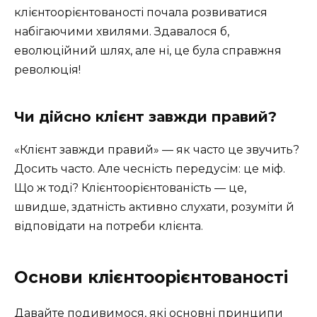
клієнтоорієнтованості почала розвиватися
набігаючими хвилями. Здавалося б,
еволюційний шлях, але ні, це була справжня
революція!
Чи дійсно клієнт завжди правий?
«Клієнт завжди правий» — як часто це звучить?
Досить часто. Але чесність передусім: це міф.
Що ж тоді? Клієнтоорієнтованість — це,
швидше, здатність активно слухати, розуміти й
відповідати на потреби клієнта.
Основи клієнтоорієнтованості
Давайте подивимося, які основні принципи