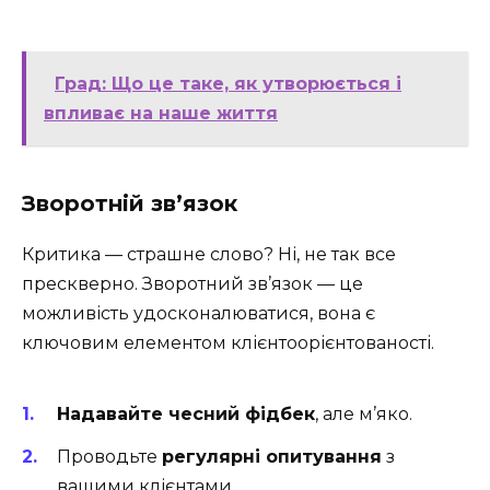
Град: Що це таке, як утворюється і
впливає на наше життя
Зворотній зв’язок
Критика — страшне слово? Ні, не так все
прескверно. Зворотний зв’язок — це
можливість удосконалюватися, вона є
ключовим елементом клієнтоорієнтованості.
Надавайте чесний фідбек
, але м’яко.
Проводьте
регулярні опитування
з
вашими клієнтами.