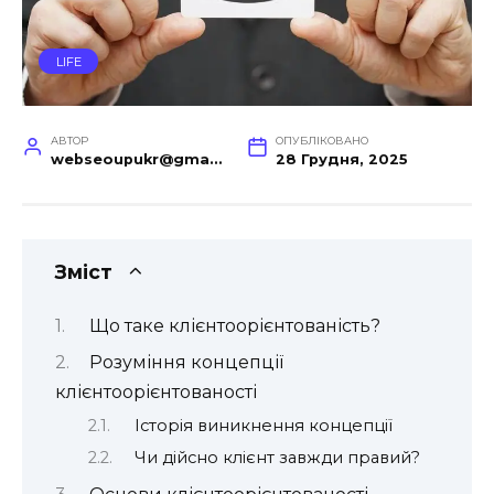
LIFE
АВТОР
ОПУБЛІКОВАНО
webseoupukr@gmail.com
28 Грудня, 2025
Зміст
Що таке клієнтоорієнтованість?
Розуміння концепції
клієнтоорієнтованості
Історія виникнення концепції
Чи дійсно клієнт завжди правий?