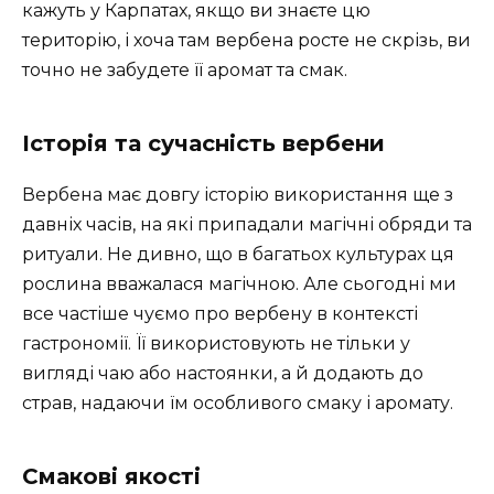
кажуть у Карпатах, якщо ви знаєте цю
територію, і хоча там вербена росте не скрізь, ви
точно не забудете її аромат та смак.
Історія та сучасність вербени
Вербена має довгу історію використання ще з
давніх часів, на які припадали магічні обряди та
ритуали. Не дивно, що в багатьох культурах ця
рослина вважалася магічною. Але сьогодні ми
все частіше чуємо про вербену в контексті
гастрономії. Її використовують не тільки у
вигляді чаю або настоянки, а й додають до
страв, надаючи їм особливого смаку і аромату.
Смакові якості