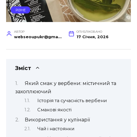
РІЗНЕ
АВТОР
ОПУБЛІКОВАНО
webseoupukr@gmail.com
17 Січня, 2026
Зміст
Який смак у вербени: містичний та
захоплюючий
Історія та сучасність вербени
Смакові якості
Використання у кулінарії
Чай і настоянки