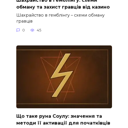
обману та захист гравців від казино
Шахрайство в гемблінгу – схеми обману
гравців
0
45
Що таке руна Соулу: значення та
методи її активації для початківців