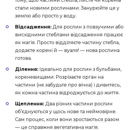
тому, щоб частини стебла, листя чи коренів
стали новими рослинами. Занурюйте це у
землю або просто у воду.
Відсадження:
Для рослин з повзучими або
висхідними стеблами відсадження працює
як магія. Просто відділяєте частину стебла,
додаєте корені й — вуаля! — нова рослина
готова.
Ділення:
Ідеально для рослин з бульбами,
кореневищами. Розрізаєте орган на
частини (не забудьте про вічка) і дивитесь,
як кожна частина відроджується до життя.
Щеплення:
Два різних частини рослин
об’єднуються у щось нове та неймовірне.
Сам процес, коли вони зростаються разом
— це справжня вегетативна магія.