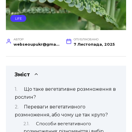
LIFE
АВТОР
ОПУБЛІКОВАНО
webseoupukr@gmail.com
7 Листопада, 2025
Зміст
Що таке вегетативне розмноження в
рослин?
Переваги вегетативного
розмноження, або чому це так круто?
Способи вегетативного
розмноження: різноманіття і вибір