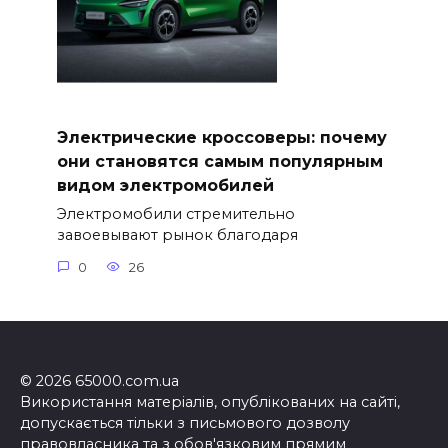
Электрические кроссоверы: почему
они становятся самым популярным
видом электромобилей
Электромобили стремительно
завоевывают рынок благодаря
0
26
© 2026 65000.com.ua
Використання матеріалів, опублікованих на сайті,
допускається тільки з письмового дозволу
правовласника та з обов'язковим прямим