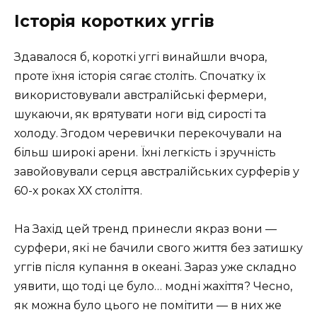
Історія коротких уггів
Здавалося б, короткі уггі винайшли вчора,
проте їхня історія сягає століть. Спочатку їх
використовували австралійські фермери,
шукаючи, як врятувати ноги від сирості та
холоду. Згодом черевички перекочували на
більш широкі арени. Їхні легкість і зручність
завойовували серця австралійських сурферів у
60-х роках ХХ століття.
На Захід цей тренд принесли якраз вони —
сурфери, які не бачили свого життя без затишку
уггів після купання в океані. Зараз уже складно
уявити, що тоді це було… модні жахіття? Чесно,
як можна було цього не помітити — в них же