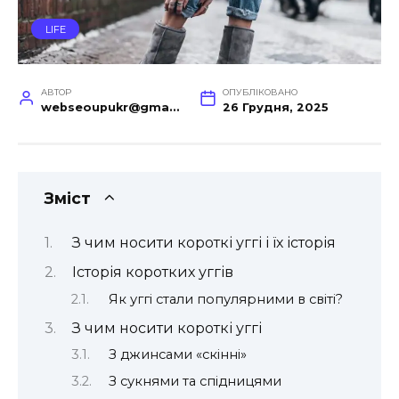
LIFE
АВТОР
ОПУБЛІКОВАНО
webseoupukr@gmail.com
26 Грудня, 2025
Зміст
З чим носити короткі уггі і їх історія
Історія коротких уггів
Як уггі стали популярними в світі?
З чим носити короткі уггі
З джинсами «скінні»
З сукнями та спідницями