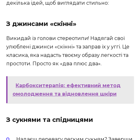
декілька ідей, щоб виглядати стильно:
З джинсами «скінні»
Викидай із голови стереотипи! Надягай свої
улюблені джинси «скінні» та заправ їх у уггі. Це
класика, яка надасть твоєму образу легкості та
простоти. Просто як «два плюс два».
Карбокситерапія: ефективний метод
омолодження та відновлення шкіри
З сукнями та спідницями
Надаєш перевагу легким сукням? Заверши