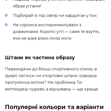
образ уггами!
Підбирай їх під светр чи кардиган у тон.
Не соромся експериментувати з
довжинами. Короткі уггі — саме те взуття,
яке не ріже різко лінію ноги.
Штани як частина образу
Переходячи до більш спортивного стилю, в
ідеалі: легінси чи спортивні штани. Швидка
прогулянка містом? Не проблема. Ти
виглядаєш чудово, а відчуваєш — ще краще.
Популярні кольори та варіанти