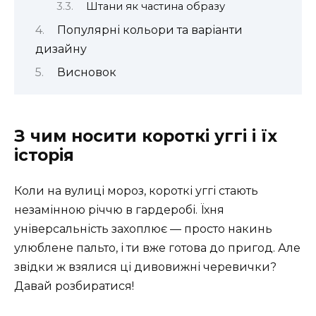
Штани як частина образу
Популярні кольори та варіанти
дизайну
Висновок
З чим носити короткі уггі і їх
історія
Коли на вулиці мороз, короткі уггі стають
незамінною річчю в гардеробі. Їхня
універсальність захоплює — просто накинь
улюблене пальто, і ти вже готова до пригод. Але
звідки ж взялися ці дивовижні черевички?
Давай розбиратися!