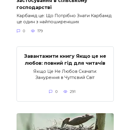
застосування в сільському
господарстві
Карбамід це: Що Потрібно Знати Карбамід
це один з найпоширеніших
0
179
Завантажити книгу Якщо це не
любов: повний гід для читачів
Якщо Це Не Любов Скачати:
Занурення в Чуттєвий Світ
0
291