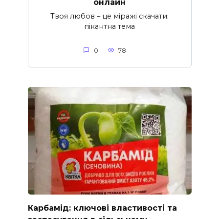
онлайн
Твоя любов – це міражі скачати:
пікантна тема
0
78
Карбамід: ключові властивості та