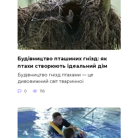
Будівництво пташиних гнізд: як
птахи створюють ідеальний дім
Будівництво гнізд птахами — це
дивовижний світ тваринної
0
116