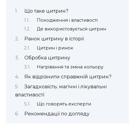
Що таке цитрин?
Походження і властивості
Де використовується цитрин
Ранок цитрину в історії
Цитрин і ринок
Обробка цитрину
Нагрівання та зміна кольору
Як відрізнити справжній цитрин?
Загадковість: магічні і лікувальні
властивості
Що говорять експерти
Рекомендації по догляду