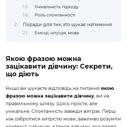
Унікальність підходу
Роль спонтанності
Поради для тих, хто шукає натхнення
Емоції, інтуїція, мова
Якою фразою можна
зацікавити дівчину: Секрети,
що діють
Якщо ви шукаєте відповідь на питання
якою
фразою можна зацікавити дівчину
, ви на
правильному шляху. Щось просте, але
унікальне. Спонтанність завжди виграє. Перш
ніж озброїтися хитрістю мови, важливо розуміти
контекст, ситуацію, а також дівчину, яка перед