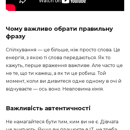
Чому важливо обрати правильну
фразу
Спілкування — це більше, ніж просто слова. Це
енергія, з якою ті слова передаються. Як то
кажуть, перше враження важливе. Але часто це
не те, що ти кажеш, а як ти це робиш. Той
момент, коли ви дивитеся одне одному в очі й
відчуваєте — ось воно. Невловима хімія.
Важливість автентичності
Не намагайтеся бути тим, ким ви не є. Дівчата
це зчитують. Якщо ви працюєте в IT, не треба