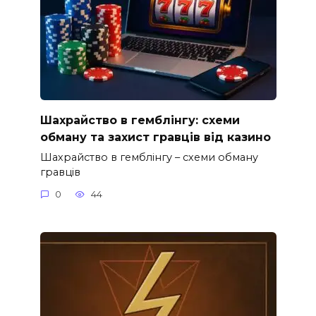
Шахрайство в гемблінгу: схеми
обману та захист гравців від казино
Шахрайство в гемблінгу – схеми обману
гравців
0
44