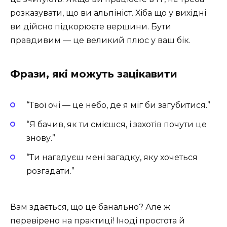
розказувати, що ви альпініст. Хіба що у вихідні
ви дійсно підкорюєте вершини. Бути
правдивим — це великий плюс у ваш бік.
Фрази, які можуть зацікавити
“Твої очі — це небо, де я міг би загубитися.”
“Я бачив, як ти смієшся, і захотів почути це
знову.”
“Ти нагадуєш мені загадку, яку хочеться
розгадати.”
Вам здається, що це банально? Але ж
перевірено на практиці! Іноді простота й