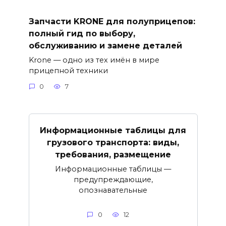
Запчасти KRONE для полуприцепов:
полный гид по выбору,
обслуживанию и замене деталей
Krone — одно из тех имён в мире
прицепной техники
0
7
Информационные таблицы для
грузового транспорта: виды,
требования, размещение
Информационные таблицы —
предупреждающие,
опознавательные
0
12