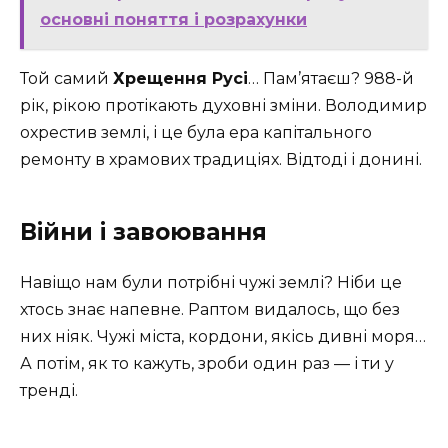
основні поняття і розрахунки
Той самий
Хрещення Русі
… Пам’ятаєш? 988-й
рік, рікою протікають духовні зміни. Володимир
охрестив землі, і це була ера капітального
ремонту в храмових традиціях. Відтоді і донині.
Війни і завоювання
Навіщо нам були потрібні чужі землі? Ніби це
хтось знає напевне. Раптом видалось, що без
них ніяк. Чужі міста, кордони, якісь дивні моря…
А потім, як то кажуть, зроби один раз — і ти у
тренді.