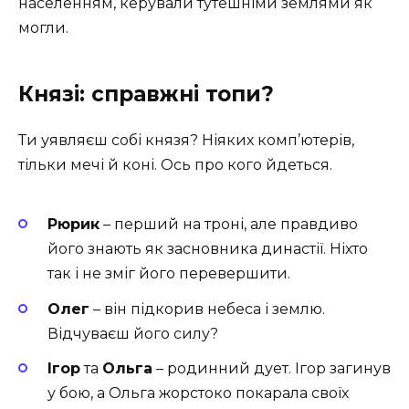
населенням, керували тутешніми землями як
могли.
Князі: справжні топи?
Ти уявляєш собі князя? Ніяких комп’ютерів,
тільки мечі й коні. Ось про кого йдеться.
Рюрик
– перший на троні, але правдиво
його знають як засновника династії. Ніхто
так і не зміг його перевершити.
Олег
– він підкорив небеса і землю.
Відчуваєш його силу?
Ігор
та
Ольга
– родинний дует. Ігор загинув
у бою, а Ольга жорстоко покарала своїх