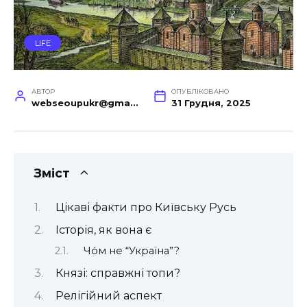
LIFE
АВТОР
ОПУБЛІКОВАНО
webseoupukr@gmail.com
31 Грудня, 2025
Зміст
Цікаві факти про Київську Русь
Історія, як вона є
Чо́м не “Україна”?
Князі: справжні топи?
Релігійний аспект