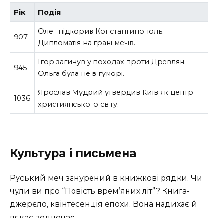
Рік
Подія
Олег підкорив Константинополь.
907
Дипломатія на грані мечів.
Ігор загинув у походах проти Древлян.
945
Ольга була не в гуморі.
Ярослав Мудрий утвердив Київ як центр
1036
християнського світу.
Культура і письмена
Руський меч занурений в книжкові рядки. Чи
чули ви про “Повість врем’яних літ”? Книга-
джерело, квінтесенція епохи. Вона надихає й
лякає водночас.