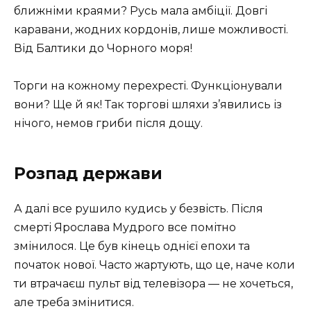
ближніми краями? Русь мала амбіції. Довгі
каравани, жодних кордонів, лише можливості.
Від Балтики до Чорного моря!
Торги на кожному перехресті. Функціонували
вони? Ще й як! Так торгові шляхи з’явились із
нічого, немов гриби після дощу.
Розпад держави
А далі все рушило кудись у безвість. Після
смерті Ярослава Мудрого все помітно
змінилося. Це був кінець однієї епохи та
початок нової. Часто жартують, що це, наче коли
ти втрачаєш пульт від телевізора — не хочеться,
але треба змінитися.