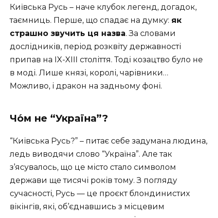
Київська Русь – наче клубок легенд, догадок,
таємниць. Перше, що спадає на думку:
як
страшно звучить ця назва
. За словами
дослідників, період розквіту державності
припав на IX-XIII століття. Тоді козацтво було не
в моді. Лише князі, королі, чарівники…
Можливо, і дракон на задньому фоні.
Чо́м не “Україна”?
“Київська Русь?” – питає себе задумана людина,
ледь виводячи слово “Україна”. Але так
з’ясувалось, що це місто стало символом
держави ще тисячі років тому. З погляду
сучасності, Русь — це проєкт блондинистих
вікінгів, які, об’єднавшись з місцевим