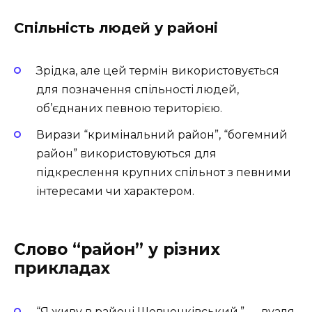
Спільність людей у районі
Зрідка, але цей термін використовується
для позначення спільності людей,
об’єднаних певною територією.
Вирази “кримінальний район”, “богемний
район” використовуються для
підкреслення крупних спільнот з певними
інтересами чи характером.
Слово “район” у різних
прикладах
“Я живу в районі Шевченківський.” — вуаля,