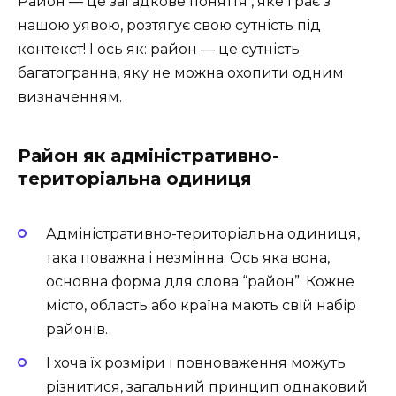
Район — це загадкове поняття ️, яке грає з
нашою уявою, розтягує свою сутність під
контекст! І ось як: район — це сутність
багатогранна, яку не можна охопити одним
визначенням.
Район як адміністративно-
територіальна одиниця
Адміністративно-територіальна одиниця,
така поважна і незмінна. Ось яка вона,
основна форма для слова “район”. Кожне
місто, область або країна мають свій набір
районів.
І хоча їх розміри і повноваження можуть
різнитися, загальний принцип однаковий