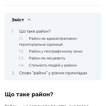
Зміст
Що таке район?
Район як адміністративно-
територіальна одиниця
Район у географічному сенсі
Район як місцевість
Спільність людей у районі
Слово “район” у різних прикладах
Що таке район?