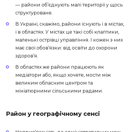
— райони об’єднують малі території у щось
структуроване.
В Україні, скажімо, райони існують і в містах,
і в областях. У містах це такі собі клаптики,
маленькі острівці управління. І кожен з них
має свої обов’язки: від освіти до охорони
здоров’я.
В областях же райони працюють як
медіатори або, якщо хочете, мости між
великим обласним центром та
мініатюрними сільськими радами.
Район у географічному сенсі