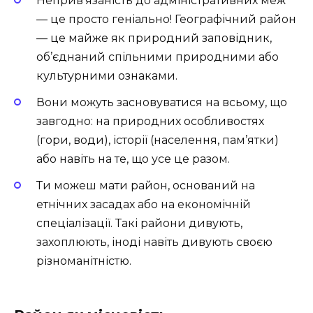
Неприв’язаність до адміністративних меж
— це просто геніально! Географічний район
— це майже як природний заповідник,
об’єднаний спільними природними або
культурними ознаками.
Вони можуть засновуватися на всьому, що
завгодно: на природних особливостях
(гори, води), історії (населення, пам’ятки)
або навіть на те, що усе це разом.
Ти можеш мати район, оснований на
етнічних засадах або на економічній
спеціалізації. Такі райони дивують,
захоплюють, іноді навіть дивують своєю
різноманітністю.