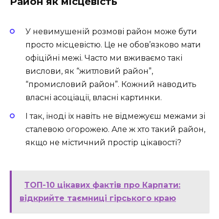
Район як місцевість
У невимушеній розмові район може бути
просто місцевістю. Це не обов’язково мати
офіційні межі. Часто ми вживаємо такі
вислови, як “житловий район”,
“промисловий район”. Кожний наводить
власні асоціації, власні картинки.
І так, іноді їх навіть не відмежуєш межами зі
сталевою огорожею. Але ж хто такий район,
якщо не містичний простір цікавості?
ТОП-10 цікавих фактів про Карпати:
відкрийте таємниці гірського краю