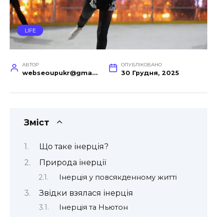
LIFE
АВТОР
ОПУБЛІКОВАНО
webseoupukr@gmail.com
30 Грудня, 2025
Зміст
Що таке інерція?
Природа інерції
Інерція у повсякденному житті
Звідки взялася інерція
Інерція та Ньютон