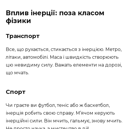
Вплив інерції: поза класом
фізики
Транспорт
Все, що рухається, стикається з інерцією. Метро,
літаки, автомобілі. Маса і швидкість створюють
цю невидиму силу. Важать елементи на дорозі,
що мчать.
Спорт
Чи граєте ви футбол, теніс або ж баскетбол,
інерція робить свою справу. М’ячом керують
інерційні сили. Він мчить, гальмує, знову мчить.
Не просто наука, а мистецтво в дії!