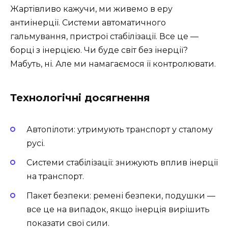
Жартівливо кажучи, ми живемо в еру
антиінерції. Системи автоматичного
гальмування, пристрої стабілізації. Все це —
борці з інерцією. Чи буде світ без інерції?
Мабуть, ні. Але ми намагаємося її контролювати.
Технологічні досягнення
Автопілоти: утримують транспорт у сталому
русі.
Системи стабілізації: знижують вплив інерції
на транспорт.
Пакет безпеки: ремені безпеки, подушки —
все це на випадок, якщо інерція вирішить
показати свої сили.