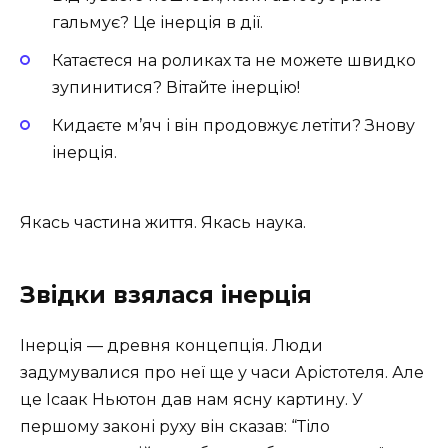
гальмує? Це інерція в дії.
Катаєтеся на роликах та не можете швидко
зупинитися? Вітайте інерцію!
Кидаєте м’яч і він продовжує летіти? Знову
інерція.
Якась частина життя. Якась наука.
Звідки взялася інерція
Інерція — древня концепція. Люди
задумувалися про неї ще у часи Арістотеля. Але
це Ісаак Ньютон дав нам ясну картину. У
першому законі руху він сказав: “Тіло