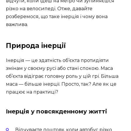
відчути, коли їдеш на метро чи зупиняєшся
різко на велосипеді. Отже, давайте
розберемося, що таке інерція і чому вона
важлива.
Природа інерції
Інерція — це здатність об’єкта протидіяти
змінам у своєму русі або стані спокою. Маса
об’єкта відіграє головну роль у цій грі. Більша
маса — більше інерції. Просто, так? Але як це
працює на практиці?
Інерція у повсякденному житті
Відчуваєте поштовх, коли автобус різко