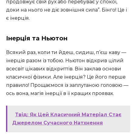
продовжує свій рух або перебуває у спокої,
доки на нього не діє зовнішня сила”. Бінго! Це і
є інерція.
Інерція та Ньютон
Всякий раз, коли ти йдеш, сидиш, п’єш каву —
інерція разом із тобою. Ньютон відкрив цілий
всесвіт цікавих відкриттів. Він заклав основи
класичної фізики. Але інерція? Це його перше
правило! Прощаємося із заплутаною головою —
ось вона, магія інерції в її кращих проявах.
Твід: Як Цей Класичний Матеріал Стає
Джерелом Сучасного Натхнення