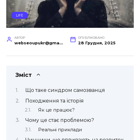
LIFE
АВТОР
ОПУБЛІКОВАНО
webseoupukr@gmail.com
28 Грудня, 2025
Зміст
Що таке синдром самозванця
Походження та історія
Як це працює?
Чому це стає проблемою?
Реальні приклади
Чинники, що впливають на розвиток