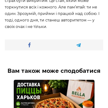
страх бути викритим. Це стан, який може
торкнутися всіх і кожного. Але пам’ятай: ти не
один. Зрозумій, прийми і працюй над собою. І
тоді, одного дня, ти станеш авторитетом — у
своїх очах і не тільки.
Вам також може сподобатися