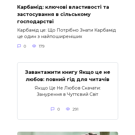
Карбамід: ключові властивості та
застосування в сільському
господарстві
Карбамід це: Що Потрібно Знати Карбамід
це один з найпоширеніших
0
179
Завантажити книгу Якщо це не
любов: повний гід для читачів
Якщо Це Не Любов Скачати:
Занурення в Чуттєвий Світ
0
291