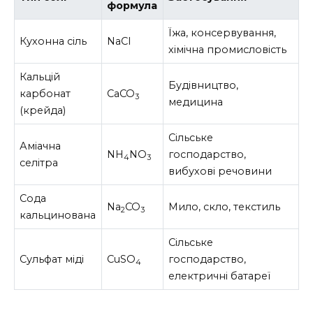
формула
Їжа, консервування,
Кухонна сіль
NaCl
хімічна промисловість
Кальцій
Будівництво,
карбонат
CaCO
3
медицина
(крейда)
Сільське
Аміачна
NH
NO
господарство,
4
3
селітра
вибухові речовини
Сода
Na
CO
Мило, скло, текстиль
2
3
кальцинована
Сільське
Сульфат міді
CuSO
господарство,
4
електричні батареї