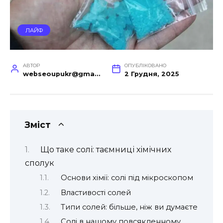
ЛАЙФ
АВТОР
ОПУБЛІКОВАНО
webseoupukr@gmail.com
2 Грудня, 2025
Зміст
Що таке солі: таємниці хімічних
сполук
Основи хімії: солі під мікроскопом
Властивості солей
Типи солей: більше, ніж ви думаєте
Солі в нашому повсякденному