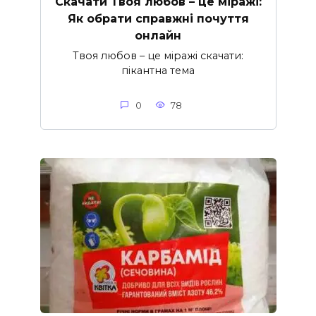
Скачати Твоя любов – це міражі:
Як обрати справжні почуття
онлайн
Твоя любов – це міражі скачати:
пікантна тема
0
78