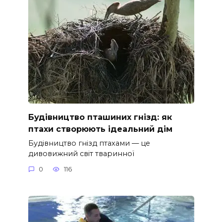
Будівництво пташиних гнізд: як
птахи створюють ідеальний дім
Будівництво гнізд птахами — це
дивовижний світ тваринної
0
116