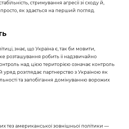
табільність, стримування агресії зі сходу й,
к просто, як здається на перший погляд.
ть
тиці, знає, що Україна є, так би мовити,
таке розташування робить її надзвичайно
онтроль над цією територією означає контроль
й уряд розглядає партнерство з Україною як
більності та запобігання домінуванню ворожих
их тез американської зовнішньої політики —