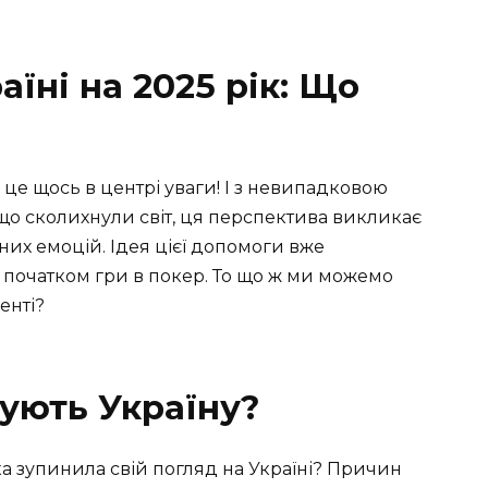
їні на 2025 рік: Що
 це щось в центрі уваги! І з невипадковою
 що сколихнули світ, ця перспектива викликає
ітних емоцій. Ідея цієї допомоги вже
ед початком гри в покер. То що ж ми можемо
енті?
ують Україну?
а зупинила свій погляд на Україні? Причин