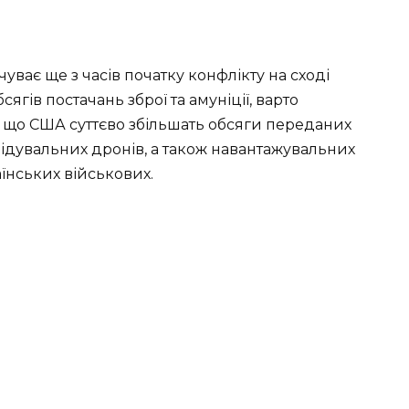
уває ще з часів початку конфлікту на сході
сягів постачань зброї та амуніції, варто
я, що США суттєво збільшать обсяги переданих
ідувальних дронів, а також навантажувальних
їнських військових.