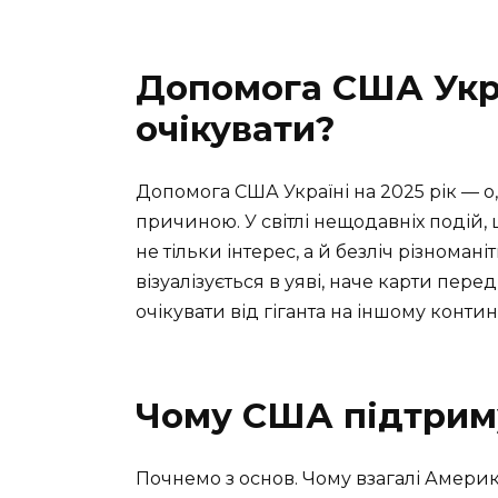
Допомога США Укра
очікувати?
Допомога США Україні на 2025 рік — о,
причиною. У світлі нещодавніх подій,
не тільки інтерес, а й безліч різноман
візуалізується в уяві, наче карти пер
очікувати від гіганта на іншому контин
Чому США підтрим
Почнемо з основ. Чому взагалі Америк