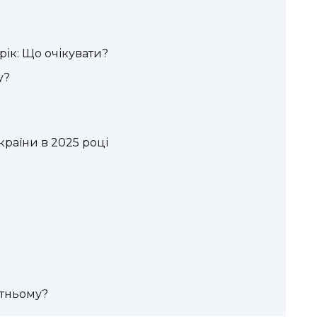
рік: Що очікувати?
у?
раїни в 2025 році
утньому?