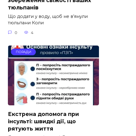
збереження свіжості ваших
тюльпанів
Що додати у воду, щоб не в’янули
тюльпани Коли
0
4
ПОРАДИ
Екстрена допомога при
інсульті: швидкі дії, що
рятують життя