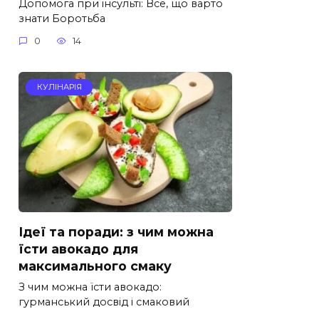
Допомога при інсульті: Все, що варто
знати Боротьба
0
14
КУЛІНАРІЯ
Ідеї та поради: з чим можна
їсти авокадо для
максимального смаку
З чим можна їсти авокадо:
гурманський досвід і смаковий