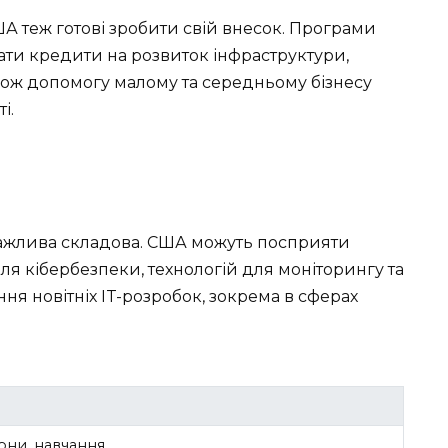
ША теж готові зробити свій внесок. Програми
ти кредити на розвиток інфраструктури,
також допомогу малому та середньому бізнесу
і.
 важлива складова. США можуть посприяти
я кібербезпеки, технологій для моніторингу та
ня новітніх IT-розробок, зокрема в сферах
они, навчання