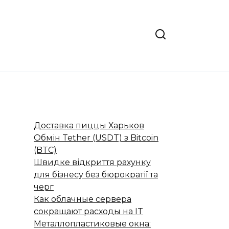
Доставка пиццы Харьков
Обмін Tether (USDT) з Bitcoin
(BTC)
Швидке відкриття рахунку
для бізнесу без бюрократії та
черг
Как облачные сервера
сокращают расходы на IT
Металлопластиковые окна: