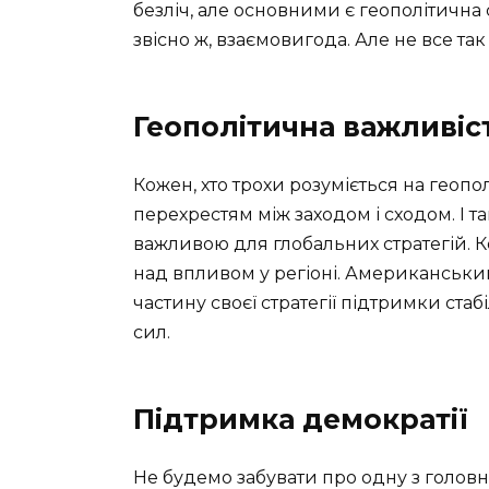
безліч, але основними є геополітична с
звісно ж, взаємовигода. Але не все та
Геополітична важливіс
Кожен, хто трохи розуміється на геополі
перехрестям між заходом і сходом. І 
важливою для глобальних стратегій. К
над впливом у регіоні. Американськи
частину своєї стратегії підтримки ста
сил.
Підтримка демократії
Не будемо забувати про одну з головн