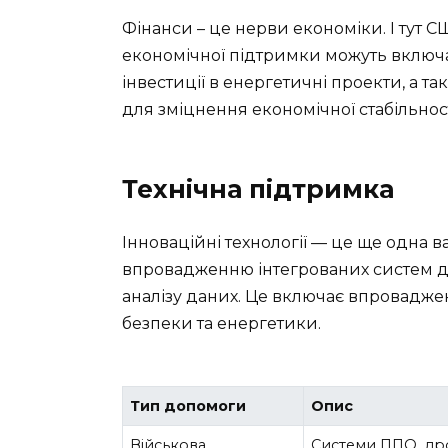
Фінанси – це нерви економіки. І тут С
економічної підтримки можуть включа
інвестиції в енергетичні проекти, а 
для зміцнення економічної стабільност
Технічна підтримка
Інноваційні технології — це ще одна
впровадженню інтегрованих систем дл
аналізу даних. Це включає впроваджен
безпеки та енергетики.
Тип допомоги
Опис
Військова
Системи ППО, др