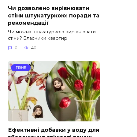
Чи дозволено вирівнювати
стіни штукатуркою: поради та
рекомендації
Чи можна штукатуркою вирівнювати
стіни? Власники квартир
0
40
РІЗНЕ
Ефективні добавки у воду для