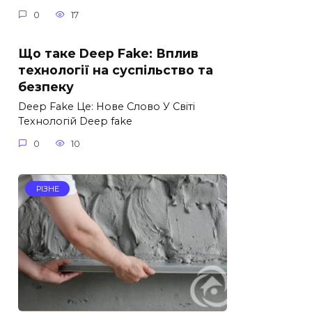
0
17
Що таке Deep Fake: Вплив
технології на суспільство та
безпеку
Deep Fake Це: Нове Слово У Світі
Технологій Deep fake
0
10
РІЗНЕ