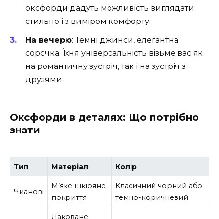
оксфорди дадуть можливість виглядати
стильно і з виміром комфорту.
На вечерю
: Темні джинси, елегантна
сорочка. Їхня універсальність візьме вас як
на романтичну зустріч, так і на зустріч з
друзями.
Оксфорди в деталях: Що потрібно
знати
Тип
Матеріал
Колір
М’яке шкіряне
Класичний чорний або
Чианові
покриття
темно-коричневий
Лаковане