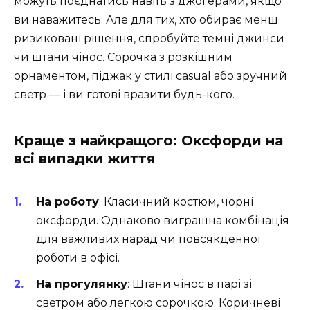
можуть поєднатись навіть з джогерами, якщо
ви наважитесь. Але для тих, хто обирає менш
ризиковані рішення, спробуйте темні джинси
чи штани чінос. Сорочка з розкішним
орнаментом, піджак у стилі casual або зручний
светр — і ви готові вразити будь-кого.
Краще з найкращого: Оксфорди на
всі випадки життя
На роботу
: Класичний костюм, чорні
оксфорди. Однаково виграшна комбінація
для важливих нарад чи повсякденної
роботи в офісі.
На прогулянку
: Штани чінос в парі зі
светром або легкою сорочкою. Коричневі