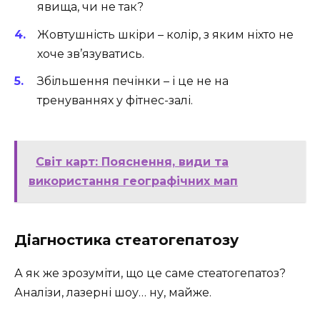
явища, чи не так?
Жовтушність шкіри – колір, з яким ніхто не
хоче зв’язуватись.
Збільшення печінки – і це не на
тренуваннях у фітнес-залі.
Світ карт: Пояснення, види та
використання географічних мап
Діагностика стеатогепатозу
А як же зрозуміти, що це саме стеатогепатоз?
Аналізи, лазерні шоу… ну, майже.