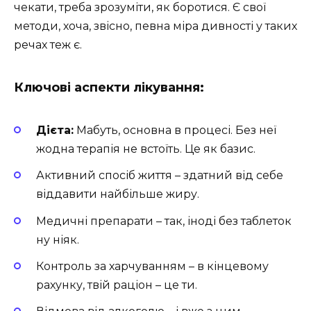
чекати, треба зрозуміти, як боротися. Є свої
методи, хоча, звісно, певна міра дивності у таких
речах теж є.
Ключові аспекти лікування:
Дієта:
Мабуть, основна в процесі. Без неї
жодна терапія не встоїть. Це як базис.
Активний спосіб життя – здатний від себе
віддавити найбільше жиру.
Медичні препарати – так, іноді без таблеток
ну ніяк.
Контроль за харчуванням – в кінцевому
рахунку, твій раціон – це ти.