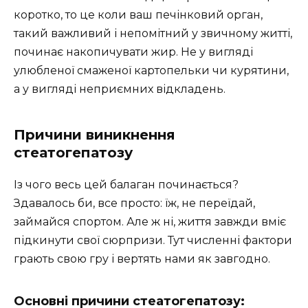
коротко, то це коли ваш печінковий орган,
такий важливий і непомітний у звичному житті,
починає накопичувати жир. Не у вигляді
улюбленої смаженої картопельки чи курятини,
а у вигляді неприємних відкладень.
Причини виникнення
стеатогепатозу
Із чого весь цей балаган починається?
Здавалось би, все просто: їж, не переїдай,
займайся спортом. Але ж ні, життя завжди вміє
підкинути свої сюрпризи. Тут численні фактори
грають свою гру і вертять нами як завгодно.
Основні причини стеатогепатозу: