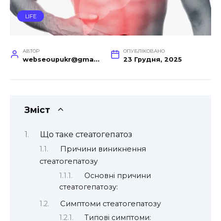
LIFE
АВТОР
ОПУБЛІКОВАНО
webseoupukr@gmail.com
23 Грудня, 2025
Зміст
Що таке стеатогепатоз
Причини виникнення
стеатогепатозу
Основні причини
стеатогепатозу:
Симптоми стеатогепатозу
Типові симптоми: