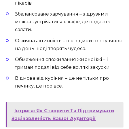
лікарів.
Збалансоване харчування – з друзями
можна зустрічатися в кафе, де подають
салати.
Фізична активність – півгодини прогулянок
на день іноді творять чудеса.
Обмеження споживання жирної їжі – і
тримай подалі від себе всілякі закуски.
Відмова від куріння – це не тільки про
печінку, це про все.
Інтрига: Як Створити Та Підтримувати
Зацікавленість Вашої Аудиторії