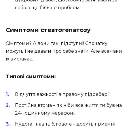
собою ще більше проблем.
Симптоми стеатогепатозу
Сімптоми? А вони такі підступні! Спочатку
можуть і не давати про себе знати. Але все-таки
їх вистачає.
Типові симптоми:
Відчуття важкості в правому підребер’ї.
Постійна втома – як ніби все життя ти був на
24-годинному марафоні.
Нудота і навіть блювота – досить приємні