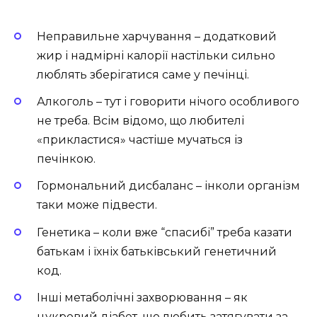
Неправильне харчування – додатковий
жир і надмірні калорії настільки сильно
люблять зберігатися саме у печінці.
Алкоголь – тут і говорити нічого особливого
не треба. Всім відомо, що любителі
«прикластися» частіше мучаться із
печінкою.
Гормональний дисбаланс – інколи організм
таки може підвести.
Генетика – коли вже “спасибі” треба казати
батькам і їхніх батьківський генетичний
код.
Інші метаболічні захворювання – як
цукровий діабет, що любить затягувати за