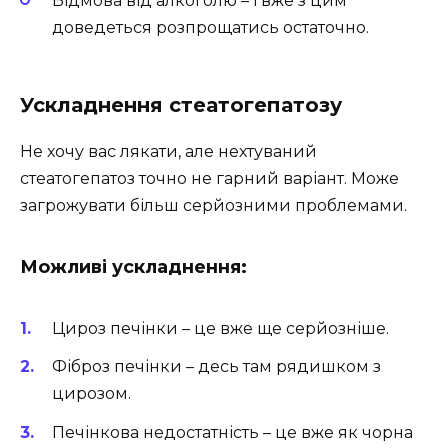
Відмова від алкоголю – і вже з цим
доведеться розпрощатись остаточно.
Ускладнення стеатогепатозу
Не хочу вас лякати, але нехтуваний
стеатогепатоз точно не гарний варіант. Може
загрожувати більш серйозними проблемами.
Можливі ускладнення:
Цироз печінки – це вже ще серйозніше.
Фіброз печінки – десь там рядишком з
цирозом.
Печінкова недостатність – це вже як чорна