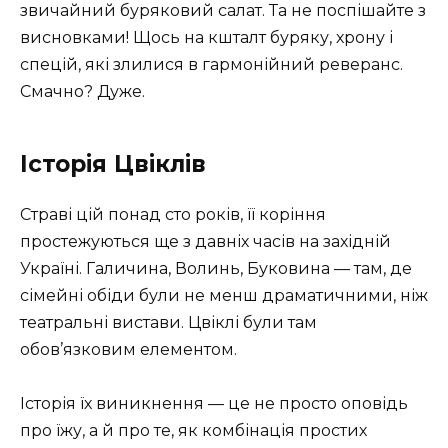
звичайний буряковий салат. Та не поспішайте з
висновками! Щось на кшталт буряку, хрону і
спецій, які злилися в гармонійний реверанс.
Смачно? Дуже.
Історія Цвіклів
Страві цій понад сто років, її коріння
простежуються ще з давніх часів на західній
Україні. Галичина, Волинь, Буковина — там, де
сімейні обіди були не менш драматичними, ніж
театральні вистави. Цвіклі були там
обов’язковим елементом.
Історія їх виникнення — це не просто оповідь
про їжу, а й про те, як комбінація простих