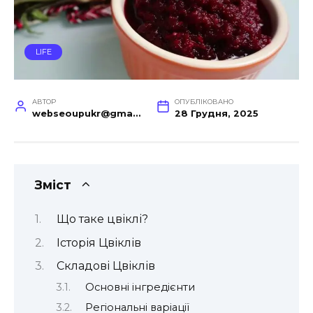
LIFE
АВТОР
ОПУБЛІКОВАНО
webseoupukr@gmail.com
28 Грудня, 2025
Зміст
Що таке цвіклі?
Історія Цвіклів
Складові Цвіклів
Основні інгредієнти
Регіональні варіації