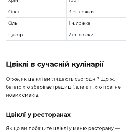
Хрін
100 г
Оцет
3 ст. ложки
Сіль
1 ч. ложка
Цукор
2 ст. ложки
Цвіклі в сучасній кулінарії
Отже, як цвіклі виглядають сьогодні? Що ж,
багато хто зберігає традиції, але є ті, хто прагне
нових смаків.
Цвіклі у ресторанах
Якщо ви побачите цвіклі у меню ресторану —