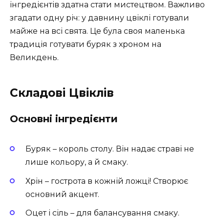
інгредієнтів здатна стати мистецтвом. Важливо
згадати одну річ: у давнину цвіклі готували
майже на всі свята. Це була своя маленька
традиція готувати буряк з хроном на
Великдень.
Складові Цвіклів
Основні інгредієнти
Буряк – король столу. Він надає страві не
лише кольору, а й смаку.
Хрін – гострота в кожній ложці! Створює
основний акцент.
Оцет і сіль – для балансування смаку.