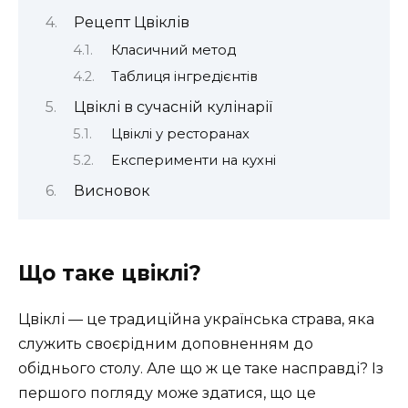
Рецепт Цвіклів
Класичний метод
Таблиця інгредієнтів
Цвіклі в сучасній кулінарії
Цвіклі у ресторанах
Експерименти на кухні
Висновок
Що таке цвіклі?
Цвіклі — це традиційна українська страва, яка
служить своєрідним доповненням до
обіднього столу. Але що ж це таке насправді? Із
першого погляду може здатися, що це