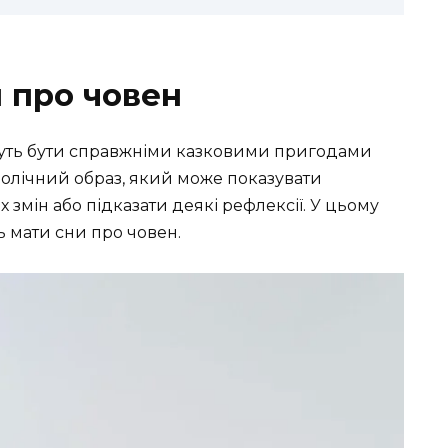
н про човен
уть бути справжніми казковими пригодами
волічний образ, який може показувати
 змін або підказати деякі рефлексії. У цьому
ь мати сни про човен.