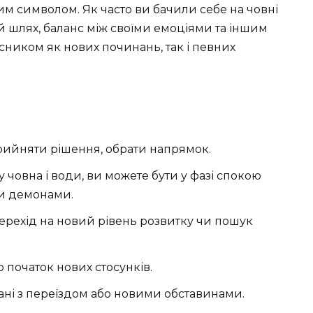
им символом. Як часто ви бачили себе на човні
й шлях, баланс між своїми емоціями та іншим
ісником як нових починань, так і певних
рийняти рішення, обрати напрямок.
 човна і води, ви можете бути у фазі спокою
ми демонами.
ехід на новий рівень розвитку чи пошук
о початок нових стосунків.
ані з переїздом або новими обставинами.