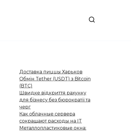
Доставка пиццы Харьков
Обмін Tether (USDT) з Bitcoin
(BTC)
Швидке відкриття рахунку
для бізнесу без бюрократії та
черг
Как облачные сервера
сокращают расходы на IT
Металлопластиковые окна: