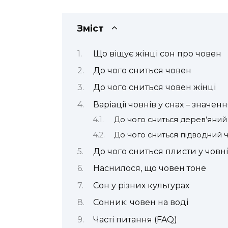
Зміст
Що віщує жінці сон про човен
До чого сниться човен
До чого сниться човен жінці
Варіації човнів у снах – значен
До чого сниться дерев’яний
До чого сниться підводний 
До чого сниться плисти у човні
Наснилося, що човен тоне
Сон у різних культурах
Сонник: човен на воді
Часті питання (FAQ)