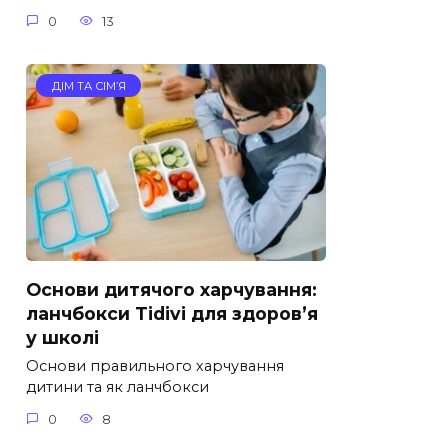
0
13
ДІМ ТА СІМ’Я
Основи дитячого харчування:
ланчбокси Tidivi для здоров’я
у школі
Основи правильного харчування
дитини та як ланчбокси
0
8