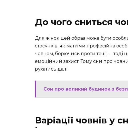
До чого сниться чо
Для жінок цей образ може бути особли
стосунків, як мати чи професійна особ
човном, борючись проти течії — тоді ц
емоційний захист. Тому сни про човни
рухатись далі.
Сон про великий будинок з безл
Варіації човнів у с