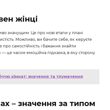
вен жінці
во значущим. Це про нові етапи у плані
истість. Можливо, ви бачите себе, як керуєте
е про самостійність і бажання знайти
 — це часом емоційна підказка, в яку сторону
іччю кімнат: значення та тлумачення
нах – значення за типом