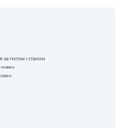
ня за типом і станом
 човен
човен