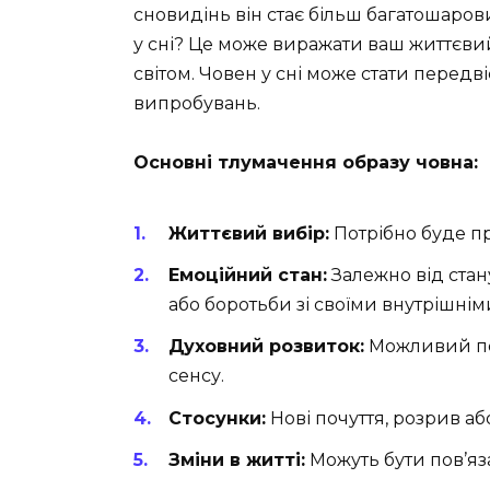
сновидінь він стає більш багатошаров
у сні? Це може виражати ваш життєви
світом. Човен у сні може стати передв
випробувань.
Основні тлумачення образу човна:
Життєвий вибір:
Потрібно буде п
Емоційний стан:
Залежно від стану
або боротьби зі своїми внутрішні
Духовний розвиток:
Можливий пер
сенсу.
Стосунки:
Нові почуття, розрив аб
Зміни в житті:
Можуть бути пов’яз