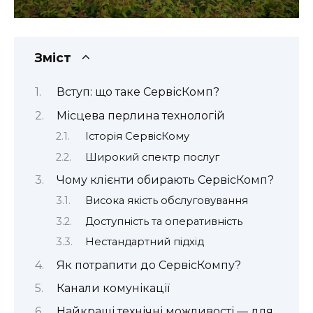
Зміст
Вступ: що таке СервісКомп?
Місцева перлина технологій
Історія СервісКому
Широкий спектр послуг
Чому клієнти обирають СервісКомп?
Висока якість обслуговування
Доступність та оперативність
Нестандартний підхід
Як потрапити до СервісКомпу?
Канали комунікації
Найкращі технічні можливості — для