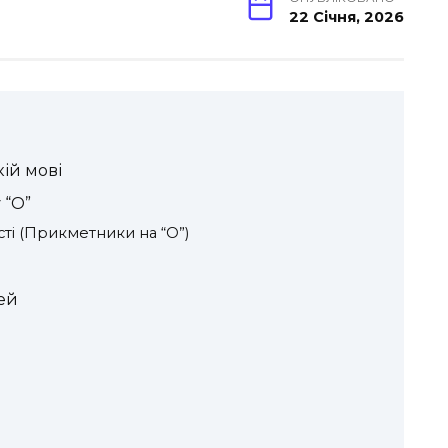
22 Січня, 2026
кій мові
 “О”
ті (Прикметники на “О”)
тей