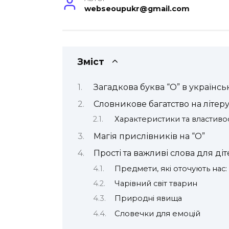
webseoupukr@gmail.com
Зміст
Загадкова буква “О” в українсь
Словникове багатство на літеру
Характеристики та властивос
Магія прислівників на “О”
Прості та важливі слова для ді
Предмети, які оточують нас:
Чарівний світ тварин
Природні явища
Словечки для емоцій