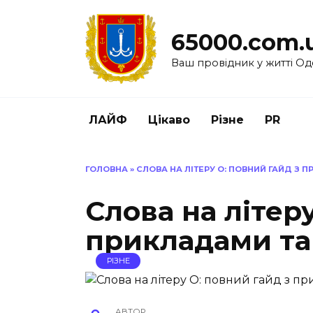
Перейти
до
65000.com.
вмісту
Ваш провідник у житті Од
ЛАЙФ
Цікаво
Різне
PR
ГОЛОВНА
»
СЛОВА НА ЛІТЕРУ О: ПОВНИЙ ГАЙД З
Слова на літер
прикладами та
РІЗНЕ
АВТОР