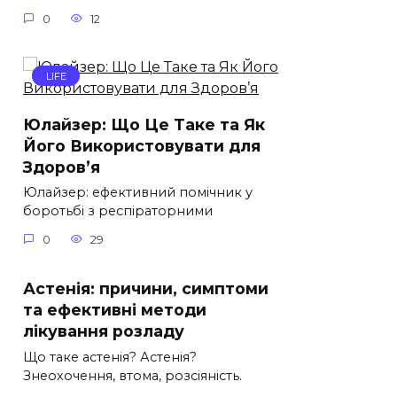
0
12
LIFE
Юлайзер: Що Це Таке та Як
Його Використовувати для
Здоров’я
Юлайзер: ефективний помічник у
боротьбі з респіраторними
0
29
Астенія: причини, симптоми
та ефективні методи
лікування розладу
Що таке астенія? Астенія?
Знеохочення, втома, розсіяність.