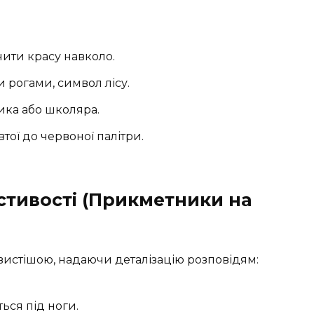
чити красу навколо.
и рогами, символ лісу.
ика або школяра.
втої до червоної палітри.
стивості (Прикметники на
истішою, надаючи деталізацію розповідям:
ться під ноги.