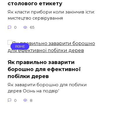
столового етикету
Як класти прибори коли закінчив їсти:
мистецтво сервірування
0
65
РІЗНЕ
Як правильно заварити
борошно для ефективної
побілки дерев
Як заварити борошно для побілки
дерев Осінь на подвір’
0
8