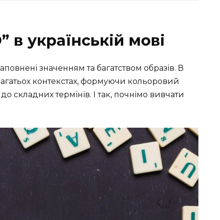
” в українській мові
наповнені значенням та багатством образів. В
у багатьох контекстах, формуючи кольоровий
до складних термінів. І так, почнімо вивчати