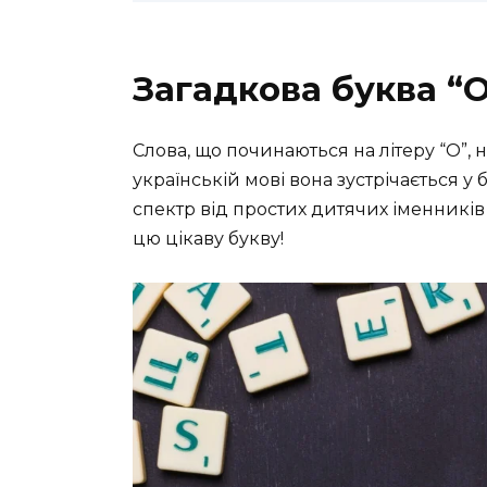
Загадкова буква “О
Слова, що починаються на літеру “О”, 
українській мові вона зустрічається 
спектр від простих дитячих іменників 
цю цікаву букву!