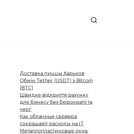
Доставка пиццы Харьков
Обмін Tether (USDT) з Bitcoin
(BTC)
Швидке відкриття рахунку
для бізнесу без бюрократії та
черг
Как облачные сервера
сокращают расходы на IT
Металлопластиковые окна: