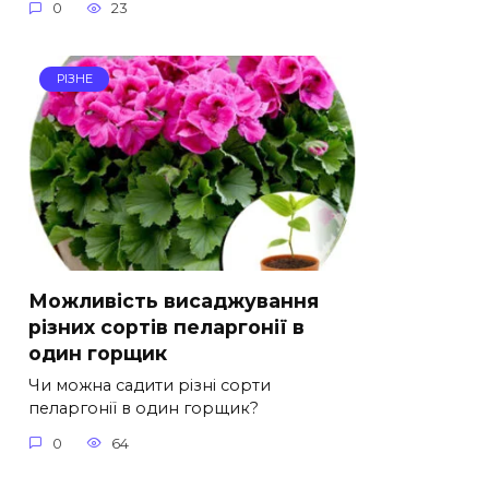
0
23
РІЗНЕ
Можливість висаджування
різних сортів пеларгонії в
один горщик
Чи можна садити різні сорти
пеларгонії в один горщик?
0
64