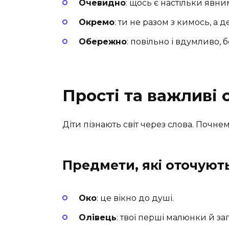
Очевидно
: щось є настільки явн
Окремо
: ти не разом з кимось, а д
Обережно
: повільно і вдумливо, 
Прості та важливі 
Діти пізнають світ через слова. Почнемо
Предмети, які оточують
Око
: це вікно до душі.
Олівець
: твої перші малюнки й за