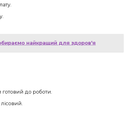
лату.
у.
 обираємо найкращий для здоров'я
и готовий до роботи.
 лісовий.