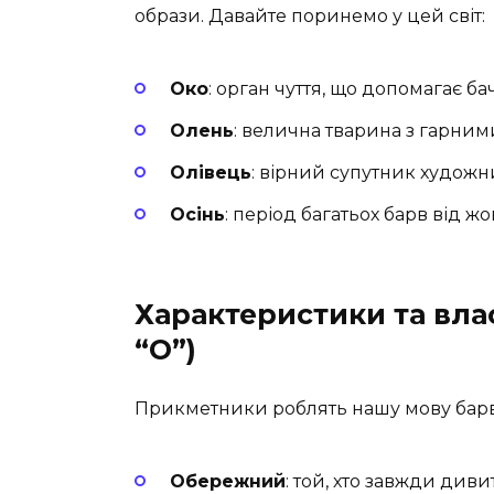
образи. Давайте поринемо у цей світ:
Око
: орган чуття, що допомагає ба
Олень
: велична тварина з гарним
Олівець
: вірний супутник художн
Осінь
: період багатьох барв від жо
Характеристики та вла
“О”)
Прикметники роблять нашу мову барв
Обережний
: той, хто завжди диви