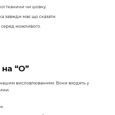
якої тканини чи шовку.
яка завжди має що сказати.
 серед можливого.
 на “О”
ь нашим висловлюванням. Вони входять у
ними:
к.