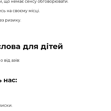
им, що немає сенсу обговорювати.
есь на своєму місці.
без ризику.
слова для дітей
 від азів:
 нас:
писки.