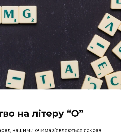
во на літеру “О”
перед нашими очима з’являються яскраві