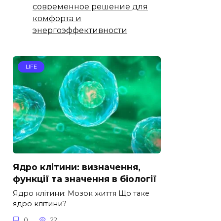
современное решение для
комфорта и
энергоэффективности
LIFE
Ядро клітини: визначення,
функції та значення в біології
Ядро клітини: Мозок життя Що таке
ядро клітини?
0
22