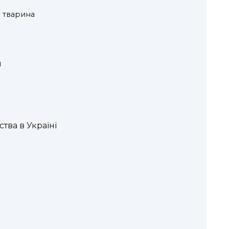
 тварина
и
тва в Україні