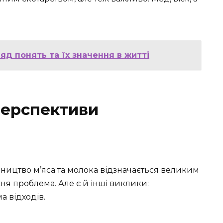
яд понять та їх значення в житті
перспективи
бництво м’яса та молока відзначається великим
ня проблема. Але є й інші виклики:
а відходів.