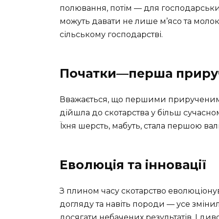
полювання, потім — для господарськи
можуть давати не лише м’ясо та молок
сільському господарстві.
Початки—перша приру
Вважається, що першими прирученими
дійшла до скотарства у більш сучасном
Їхня шерсть, мабуть, стала першою валю
Еволюція та інновації
З плином часу скотарство еволюціонув
догляду та навіть породи — усе змінило
досягати небачених результатів. І див