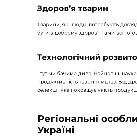
Здоров’я тварин
Тварини, як і люди, потребують догля
бути в доброму здоров’ї. Та чи всі гот
Технологічний розвит
І тут ми бачимо диво. Найновіші нау
продуктивність тваринництва. Від дрон
селекції, яка покращує якість продукці
Регіональні особли
Україні