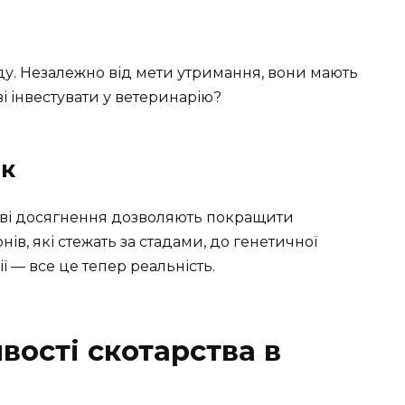
ду. Незалежно від мети утримання, вони мають
ові інвестувати у ветеринарію?
ок
кові досягнення дозволяють покращити
ів, які стежать за стадами, до генетичної
ї — все це тепер реальність.
вості скотарства в