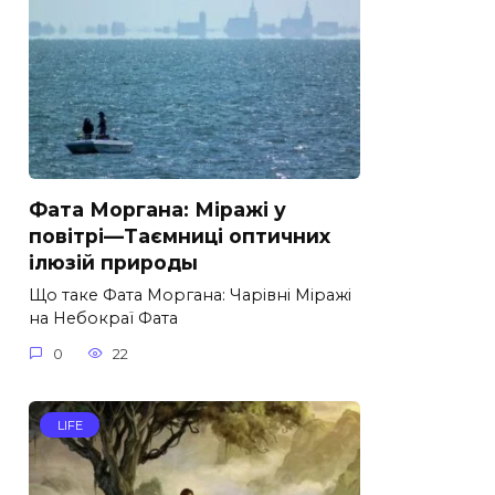
Фата Моргана: Міражі у
повітрі—Таємниці оптичних
ілюзій природы
Що таке Фата Моргана: Чарівні Міражі
на Небокраї Фата
0
22
LIFE