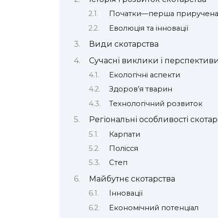
Початки—перша приручена
Еволюція та інновації
Види скотарства
Сучасні виклики і перспектив
Екологічні аспекти
Здоров’я тварин
Технологічний розвиток
Регіональні особливості скотарс
Карпати
Полісся
Степ
Майбутнє скотарства
Інновації
Економічний потенціал