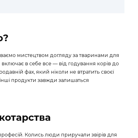
о?
зиваємо мистецтвом догляду за тваринами для
 включає в себе все — від годування корів до
одавній фах, який ніколи не втратить своєї
а інші продукти завжди залишаться
скотарства
професій. Колись люди приручали звірів для