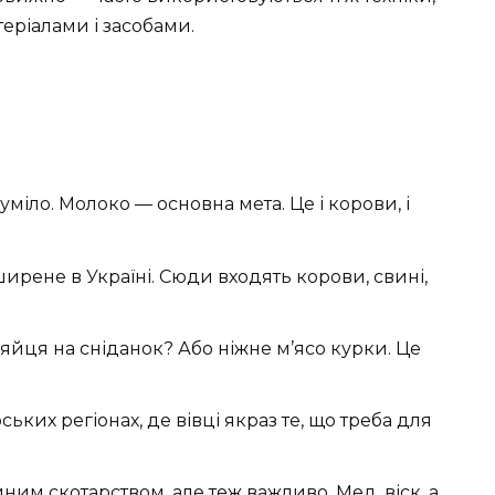
теріалами і засобами.
озуміло. Молоко — основна мета. Це і корови, і
ирене в Україні. Сюди входять корови, свині,
і яйця на сніданок? Або ніжне м’ясо курки. Це
рських регіонах, де вівці якраз те, що треба для
йним скотарством, але теж важливо. Мед, віск, а