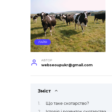
ЛАЙФ
АВТОР
webseoupukr@gmail.com
Зміст
Що таке скотарство?
Історія і розвиток скотарства