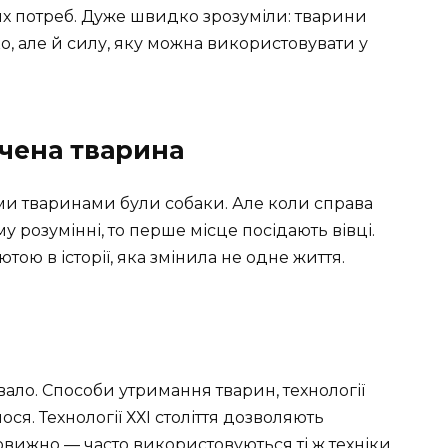
х потреб. Дуже швидко зрозуміли: тварини
о, але й силу, яку можна використовувати у
чена тварина
 тваринами були собаки. Але коли справа
у розумінні, то перше місце посідають вівці.
тою в історії, яка змінила не одне життя.
ало. Способи утримання тварин, технології
ся. Технології ХХІ століття дозволяють
овижно — часто використовуються ті ж техніки,