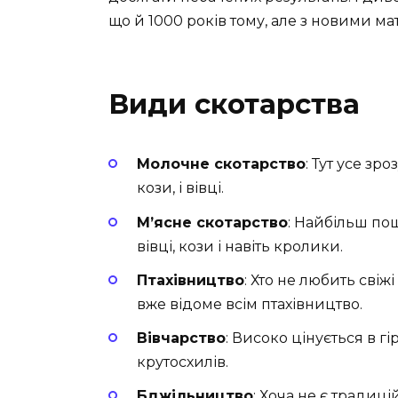
що й 1000 років тому, але з новими ма
Види скотарства
Молочне скотарство
: Тут усе зр
кози, і вівці.
М’ясне скотарство
: Найбільш пош
вівці, кози і навіть кролики.
Птахівництво
: Хто не любить свіж
вже відоме всім птахівництво.
Вівчарство
: Високо цінується в гі
крутосхилів.
Бджільництво
: Хоча не є традиці