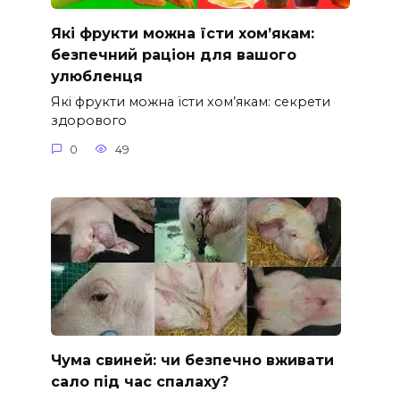
Які фрукти можна їсти хом’якам:
безпечний раціон для вашого
улюбленця
Які фрукти можна їсти хом’якам: секрети
здорового
0
49
Чума свиней: чи безпечно вживати
сало під час спалаху?