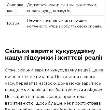
Солодка
Додається цукор, ваніль і сухофрукти:
каша
справа рук для ласунів.
Перчик чилі, паприка та трішки
Гостра
копченого м’яса зроблять свою справу.
Скільки варити кукурудзяну
кашу: підсумки і життєві реалії
Отже, скільки варити кукурудзяну кашу? Це не
лише технічне питання. Це питання вашого
часу, переваг та настрою. Вона може варитись
швидше чи повільніше, бути густою чи рідкою.
Це їжа, яка підкорює серця простотою і
варіативністю. Щось більше, ніж просто страва.
Вона відображає вашу особистість, культуру та