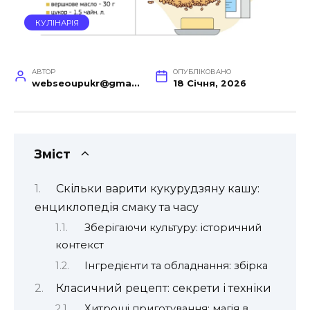
КУЛІНАРІЯ
АВТОР
ОПУБЛІКОВАНО
webseoupukr@gmail.com
18 Січня, 2026
Зміст
Скільки варити кукурудзяну кашу:
енциклопедія смаку та часу
Зберігаючи культуру: історичний
контекст
Інгредієнти та обладнання: збірка
Класичний рецепт: секрети і техніки
Хитрощі приготування: магія в