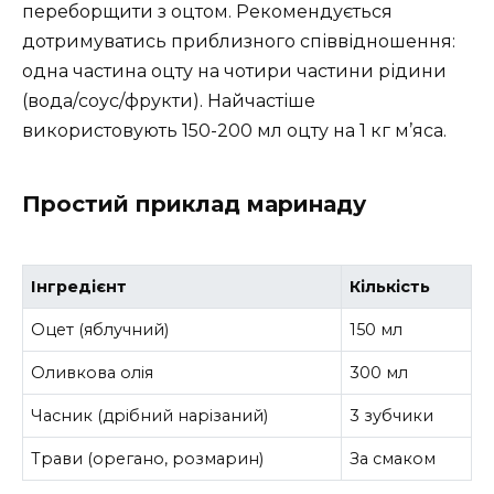
переборщити з оцтом. Рекомендується
дотримуватись приблизного співвідношення:
одна частина оцту на чотири частини рідини
(вода/соус/фрукти). Найчастіше
використовують 150-200 мл оцту на 1 кг м’яса.
Простий приклад маринаду
Інгредієнт
Кількість
Оцет (яблучний)
150 мл
Оливкова олія
300 мл
Часник (дрібний нарізаний)
3 зубчики
Трави (орегано, розмарин)
За смаком