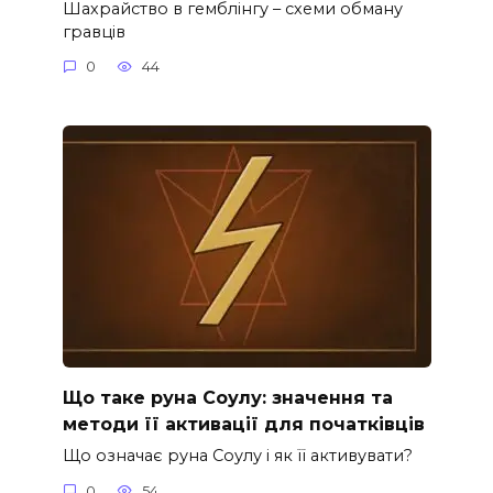
Шахрайство в гемблінгу – схеми обману
гравців
0
44
Що таке руна Соулу: значення та
методи її активації для початківців
Що означає руна Соулу і як її активувати?
0
54