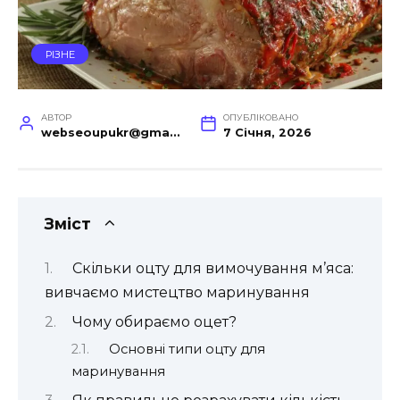
РІЗНЕ
АВТОР
ОПУБЛІКОВАНО
webseoupukr@gmail.com
7 Січня, 2026
Зміст
Скільки оцту для вимочування м’яса:
вивчаємо мистецтво маринування
Чому обираємо оцет?
Основні типи оцту для
маринування