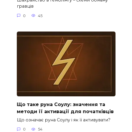
Шахрайство в гемблінгу – схеми обману
гравців
0
45
Що таке руна Соулу: значення та
методи її активації для початківців
Що означає руна Соулу і як її активувати?
0
54