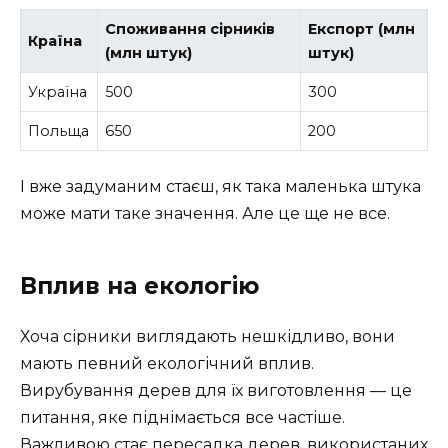
Споживання сірників
Експорт (млн
Країна
(млн штук)
штук)
Україна
500
300
Польща
650
200
І вже задуманим стаєш, як така маленька штука
може мати таке значення. Але це ще не все.
Вплив на екологію
Хоча сірники виглядають нешкідливо, вони
мають певний екологічний вплив.
Вирубування дерев для їх виготовлення — це
питання, яке піднімається все частіше.
Важливою стає пересадка дерев, використаних