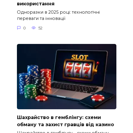
використання
Одноразки в 2025 році: технологічні
переваги та інновації
0
52
Шахрайство в гемблінгу: схеми
обману та захист гравців від казино