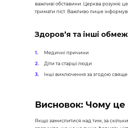
важливі обставини. Церква розуміє це 
тримати піст. Важливо лише інформув
Здоров’я та інші обме
Медичні причини
Діти та старші люди
Інші виключення за згодою свящ
Висновок: Чому це
Якщо замислитися над тим, за скільки