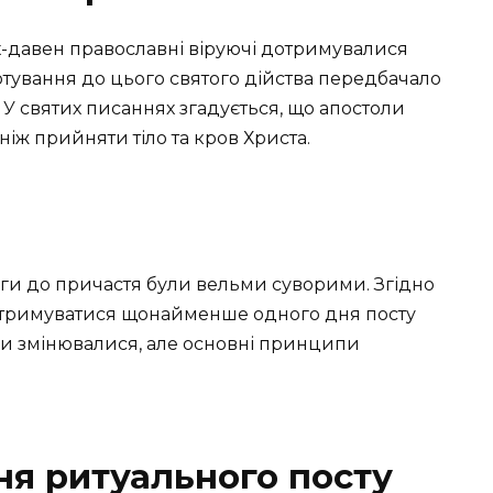
ніх-давен православні віруючі дотримувалися
отування до цього святого дійства передбачало
. У святих писаннях згадується, що апостоли
іж прийняти тіло та кров Христа.
оги до причастя були вельми суворими. Згідно
отримуватися щонайменше одного дня посту
и змінювалися, але основні принципи
ня ритуального посту