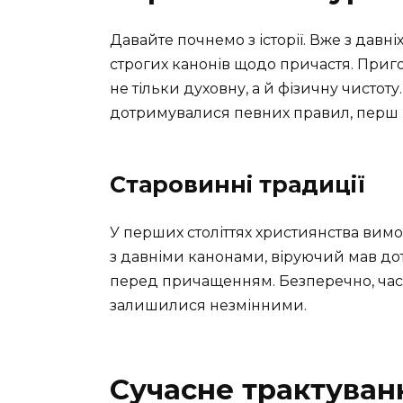
Давайте почнемо з історії. Вже з дав
строгих канонів щодо причастя. Приг
не тільки духовну, а й фізичну чистоту
дотримувалися певних правил, перш н
Старовинні традиції
У перших століттях християнства вим
з давніми канонами, віруючий мав д
перед причащенням. Безперечно, час
залишилися незмінними.
Сучасне трактуван