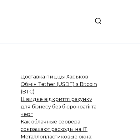
Доставка пиццы Харьков
Обмін Tether (USDT) з Bitcoin
(BTC)
Швидке відкриття рахунку
для бізнесу без бюрократії та
черг
Как облачные сервера
сокращают расходы на IT
Металлопластиковые окна: