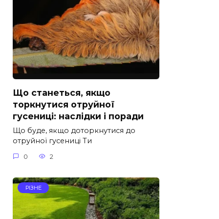
Що станеться, якщо
торкнутися отруйної
гусениці: наслідки і поради
Що буде, якщо доторкнутися до
отруйної гусениці Ти
0
2
РІЗНЕ