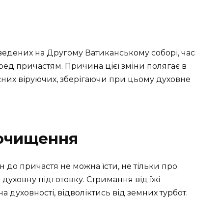
ведених на Другому Ватиканському соборі, час
ред причастям. Причина цієї зміни полягає в
сних віруючих, зберігаючи при цьому духовне
 очищення
ин до причастя не можна їсти, не тільки про
 духовну підготовку. Стримання від їжі
 духовності, відволіктись від земних турбот.