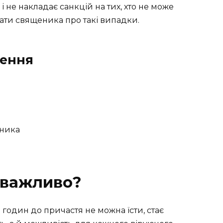
і не накладає санкцій на тих, хто не може
ати священика про такі випадки.
ження
еника
 важливо?
 годин до причастя не можна їсти, стає