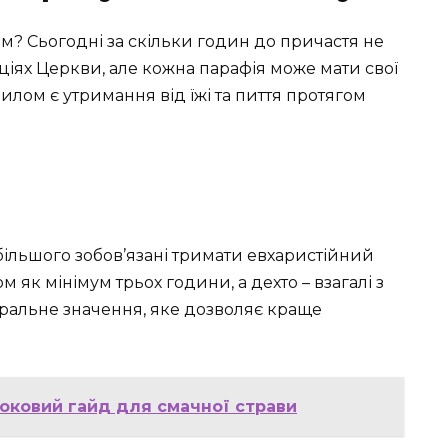
м? Сьогодні за скільки годин до причастя не
іях Церкви, але кожна парафія може мати свої
лом є утримання від їжі та пиття протягом
ільшого зобов’язані тримати евхаристійний
ом як мінімум трьох години, а дехто – взагалі з
кральне значення, яке дозволяє краще
роковий гайд для смачної страви