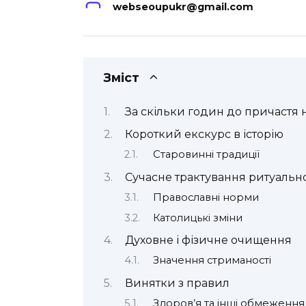
webseoupukr@gmail.com
Зміст
За скільки годин до причастя 
Короткий екскурс в історію
Старовинні традиції
Сучасне трактування ритуально
Православні норми
Католицькі зміни
Духовне і фізичне очищення
Значення стриманості
Винятки з правил
Здоров’я та інші обмеження