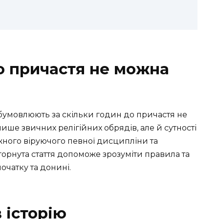
до причастя не можна
 обумовлюють за скільки годин до причастя не
лише звичних релігійних обрядів, але й сутності
жного віруючого певної дисципліни та
горнута стаття допоможе зрозуміти правила та
очатку та донині.
 історію