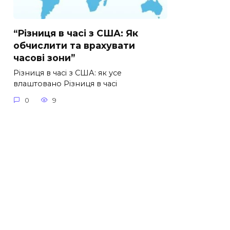
“Різниця в часі з США: Як
обчислити та врахувати
часові зони”
Різниця в часі з США: як усе
влаштовано Різниця в часі
0
9