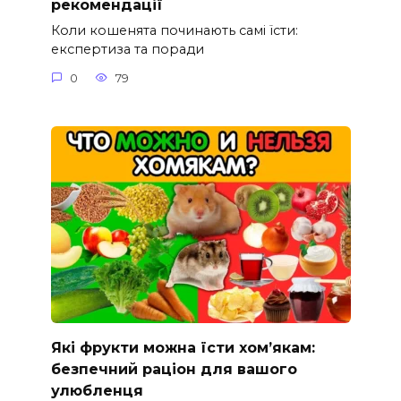
рекомендації
Коли кошенята починають самі їсти:
експертиза та поради
0
79
Які фрукти можна їсти хом’якам:
безпечний раціон для вашого
улюбленця