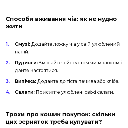
Способи вживання чіа: як не нудно
жити
Смузі:
Додайте ложку чіа у свій улюблений
напій.
Пудинги:
Змішайте з йогуртом чи молоком і
дайте настоятися.
Випічка:
Додайте до тіста печива або хліба.
Салати:
Присипте улюблені свіжі салати.
Трохи про кошик покупок: скільки
цих зерняток треба купувати?