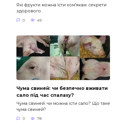
Які фрукти можна їсти хом’якам: секрети
здорового
0
49
Чума свиней: чи безпечно вживати
сало під час спалаху?
Чума свиней: чи можна їсти сало? Що таке
чума свиней?
0
78