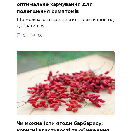
оптимальне харчування для
полегшення симптомів
Що можна їсти при циститі: практичний гід
для затишку
0
66
Чи можна їсти ягоди барбарису:
корисні властивості та обмеження