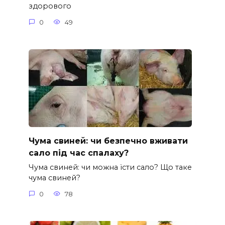
здорового
0
49
Чума свиней: чи безпечно вживати
сало під час спалаху?
Чума свиней: чи можна їсти сало? Що таке
чума свиней?
0
78