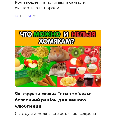
Коли кошенята починають самі їсти:
експертиза та поради
0
79
Які фрукти можна їсти хом’якам:
безпечний раціон для вашого
улюбленця
Які фрукти можна їсти хом’якам: секрети