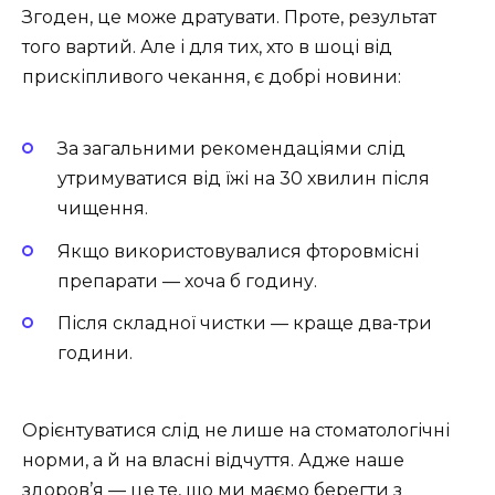
Згоден, це може дратувати. Проте, результат
того вартий. Але і для тих, хто в шоці від
прискіпливого чекання, є добрі новини:
За загальними рекомендаціями слід
утримуватися від їжі на 30 хвилин після
чищення.
Якщо використовувалися фторовмісні
препарати — хоча б годину.
Після складної чистки — краще два-три
години.
Орієнтуватися слід не лише на стоматологічні
норми, а й на власні відчуття. Адже наше
здоров’я — це те, що ми маємо берегти з