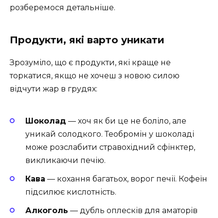
розберемося детальніше.
Продукти, які варто уникати
Зрозуміло, що є продукти, які краще не
торкатися, якщо не хочеш з новою силою
відчути жар в грудях:
Шоколад
— хоч як би це не боліло, але
уникай солодкого. Теобромін у шоколаді
може розслабити стравохідний сфінктер,
викликаючи печію.
Кава
— кохання багатьох, ворог печії. Кофеїн
підсилює кислотність.
Алкоголь
— дубль оплесків для аматорів