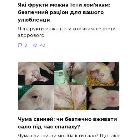
Які фрукти можна їсти хом’якам:
безпечний раціон для вашого
улюбленця
Які фрукти можна їсти хом’якам: секрети
здорового
0
49
Чума свиней: чи безпечно вживати
сало під час спалаху?
Чума свиней: чи можна їсти сало? Що таке