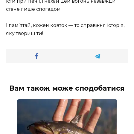
їсти при печії, і нехай цей вогонь назавжди
стане лише спогадом.
І пам’ятай, кожен ковток — то справжня історія,
яку твориш ти!
Вам також може сподобатися