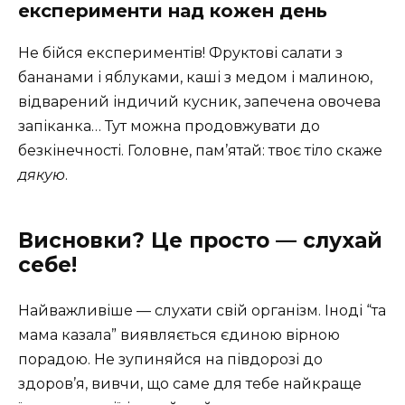
експерименти над кожен день
Не бійся експериментів! Фруктові салати з
бананами і яблуками, каші з медом і малиною,
відварений індичий кусник, запечена овочева
запіканка… Тут можна продовжувати до
безкінечності. Головне, пам’ятай: твоє тіло скаже
дякую
.
Висновки? Це просто — слухай
себе!
Найважливіше — слухати свій організм. Іноді “та
мама казала” виявляється єдиною вірною
порадою. Не зупиняйся на півдорозі до
здоров’я, вивчи, що саме для тебе найкраще