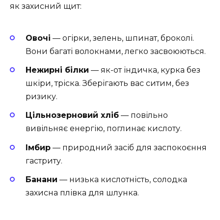
як захисний щит:
Овочі
— огірки, зелень, шпинат, броколі.
Вони багаті волокнами, легко засвоюються.
Нежирні білки
— як-от індичка, курка без
шкіри, тріска. Зберігають вас ситим, без
ризику.
Цільнозерновий хліб
— повільно
вивільняє енергію, поглинає кислоту.
Імбир
— природний засіб для заспокоєння
гастриту.
Банани
— низька кислотність, солодка
захисна плівка для шлунка.