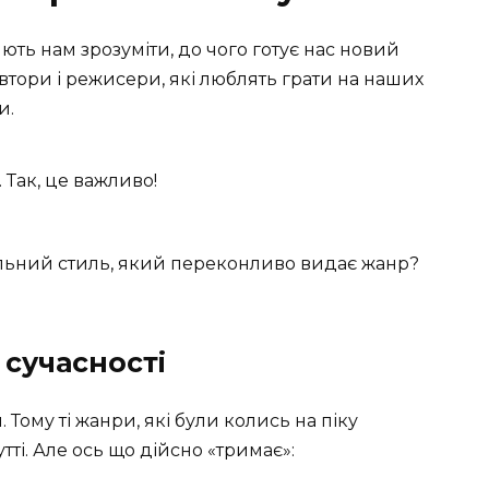
ть нам зрозуміти, до чого готує нас новий
 автори і режисери, які люблять грати на наших
и.
 Так, це важливо!
альний стиль, який переконливо видає жанр?
сучасності
Тому ті жанри, які були колись на піку
тті. Але ось що дійсно «тримає»: