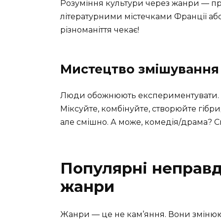
Розуміння культури через жанри — пр
літературними містечками Франції або
різноманіття чекає!
Мистецтво змішування
Люди обожнюють експериментувати. Щ
Міксуйте, комбінуйте, створюйте гібр
але смішно. А може, комедія/драма? С
Популярні неправд
жанри
Жанри — це не кам’яння. Вони змінюють