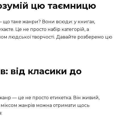
озумій цю таємницю
 — що таке жанри? Вони всюди: у книгах,
хаєте. Це не просто набір категорій, а
ом людської творчості. Давайте розберемо цю
в: від класики до
жанр — це не просто етикетка. Він живий,
 з міксом жанрів можна отримати щось
: