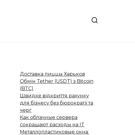
Доставка пиццы Харьков
Обмін Tether (USDT) з Bitcoin
(BTC)
Швидке відкриття рахунку
для бізнесу без бюрократії та
черг
Как облачные сервера
сокращают расходы на IT
Металлопластиковые окна: