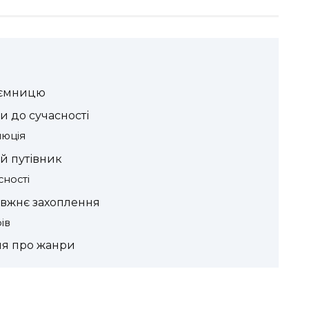
аємницю
ки до сучасності
люція
й путівник
ності
авжнє захоплення
ів
ня про жанри