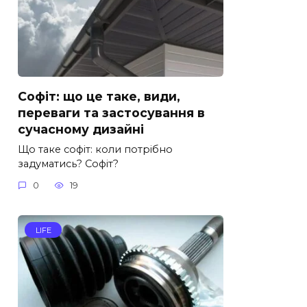
Софіт: що це таке, види,
переваги та застосування в
сучасному дизайні
Що таке софіт: коли потрібно
задуматись? Софіт?
0
19
LIFE