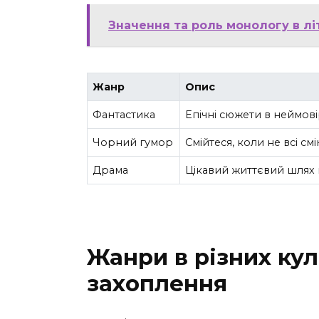
Значення та роль монологу в лі
Жанр
Опис
Фантастика
Епічні сюжети в неймовір
Чорний гумор
Смійтеся, коли не всі см
Драма
Цікавий життєвий шлях 
Жанри в різних ку
захоплення