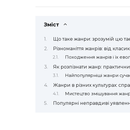
Зміст
Що таке жанри: зрозумій цю т
Різноманіття жанрів: від класи
Походження жанрів і їх ево
Як розпізнати жанр: практични
Найпопулярніші жанри сучас
Жанри в різних культурах: спр
Мистецтво змішування жанр
Популярні неправдиві уявлен