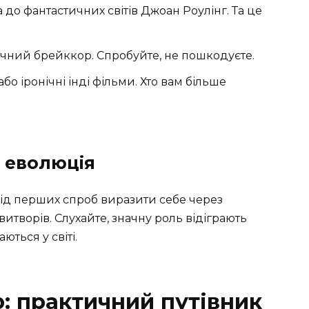
а до фантастичних світів Джоан Роулінг. Та це
ичний брейккор. Спробуйте, не пошкодуєте.
о іронічні інді фільми. Хто вам більше
х еволюція
Від перших спроб виразити себе через
итворів. Слухайте, значну роль відіграють
аються у світі.
: практичний путівник