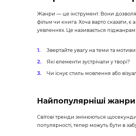
Жанри — це інструмент. Вони дозволяю
фільм чи книга. Хоча варто сказати, є
уявленнях. Це називається піджанрам
Звертайте увагу на теми та мотиви.
Які елементи зустрічали у творі?
Чи існує стиль мовлення або візу
Найпопулярніші жанри 
Світові тренди змінюються щосекунди. 
популярності, тепер можуть бути в забу