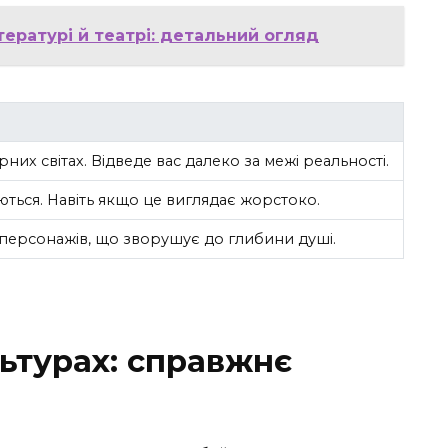
тературі й театрі: детальний огляд
них світах. Відведе вас далеко за межі реальності.
іються. Навіть якщо це виглядає жорстоко.
персонажів, що зворушує до глибини душі.
льтурах: справжнє