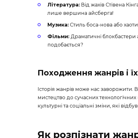
Література:
Від жахів Стівена Кінг
лише вершина айсберга!
Музика:
Стиль боса-нова або хаот
Фільми:
Драматичні блокбастери аб
подобається?
Походження жанрів і ї
Історія жанрів може нас заворожити. 
мистецтво до сучасних технологічних в
культурні та соціальні зміни, які відбув
Як розпізнати жанр