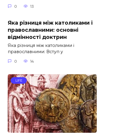
0
13
Яка різниця між католиками і
православними: основні
відмінності доктрин
Яка різниця між католиками і
православними: Вступ у
0
14
LIFE