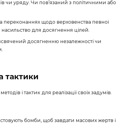
в чи уряду. Чи пов’язаний з політичними або
на переконаннях щодо верховенства певної
ь насильство для досягнення цілей.
свячений досягненню незалежності чи
и.
а тактики
тодів і тактик для реалізації своїх задумів.
стовують бомби, щоб завдати масових жертв і