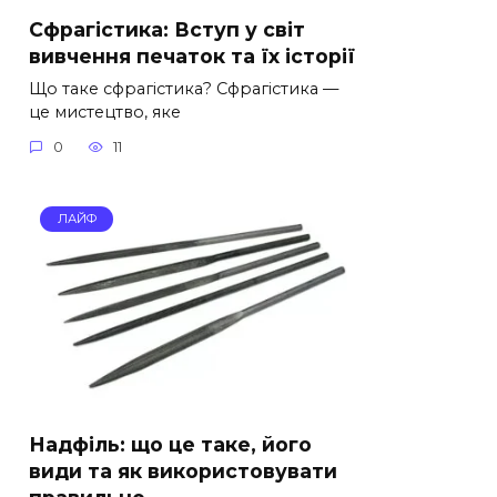
Сфрагістика: Вступ у світ
вивчення печаток та їх історії
Що таке сфрагістика? Сфрагістика —
це мистецтво, яке
0
11
ЛАЙФ
Надфіль: що це таке, його
види та як використовувати