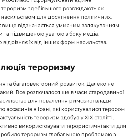
ть можливості сформулювати єдине
 тероризм здебільшого розглядають як
 насильством для досягнення політичних,
Це явище відзначається умисним залякуванням
 та підвищеною увагою з боку медіа.
 відрізняє їх від інших форм насильства.
волюція тероризму
ня та багатовекторний розвиток. Далеко не
акий. Все розпочалося ще в часи стародавньої
насильство для повалення римської влади.
ю ассасинів в Ірані, які користувалися терором
ктуальність тероризм здобув у XIX столітті,
 активно використовувати терористичні акти для
я зробило тероризм глобальною проблемою з