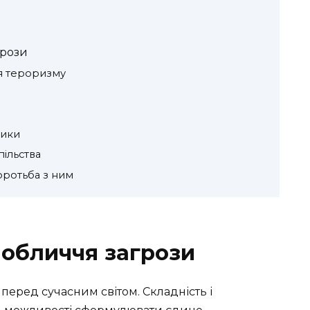
грози
ія тероризму
тики
пільства
оротьба з ним
 обличчя загрози
перед сучасним світом. Складність і