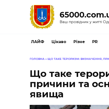
Перейти
до
65000.com.
вмісту
Ваш провідник у житті Од
ЛАЙФ
Цікаво
Різне
PR
ГОЛОВНА
»
ЩО ТАКЕ ТЕРОРИЗМ: ВИЗНАЧЕННЯ, ПР
Що таке терор
причини та ос
явища