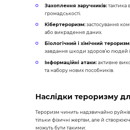
Захоплення заручників:
тактика 
громадськості.
Кібертероризм:
застосування комп
або викрадення даних.
Біологічний і хімічний тероризм
завдання шкоди здоров’ю людей 
Інформаційні атаки:
активне вико
та набору нових пособників.
Наслідки тероризму дл
Тероризм чинить надзвичайно руйнів
тільки фізичні жертви, але й створюю
можуть бути такими: