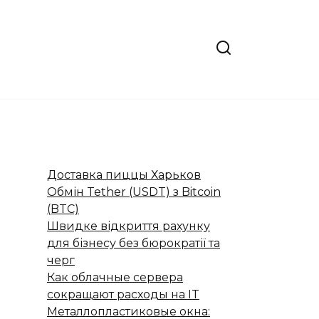
Доставка пиццы Харьков
Обмін Tether (USDT) з Bitcoin
(BTC)
Швидке відкриття рахунку
для бізнесу без бюрократії та
черг
Как облачные сервера
сокращают расходы на IT
Металлопластиковые окна: