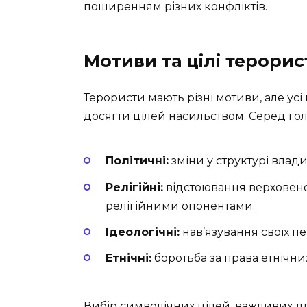
поширенням різних конфліктів.
Мотиви та цілі терорис
Терористи мають різні мотиви, але усі
досягти цілей насильством. Серед го
Політичні:
зміни у структурі влад
Релігійні:
відстоювання верховенст
релігійними опонентами.
Ідеологічні:
нав’язування своїх п
Етнічні:
боротьба за права етнічни
Вибір символічних цілей, важливих дл