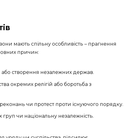
тів
 вони мають спільну особливість – прагнення
ловних причин:
и або створення незалежних держав.
ва окремих релігій або боротьба з
ереконань чи протест проти існуючого порядку.
х груп чи національну незалежність.
я уряду чи суспільства, підсилює