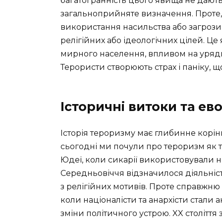
багатогранність цього явища не даю
загальноприйняте визначення. Проте,
використання насильства або загрози
релігійних або ідеологічних цілей. 
мирного населення, впливом на уряди
Терористи створюють страх і паніку, що
Історичні витоки та е
Історія тероризму має глибинне корін
сьогодні ми почули про тероризм як т
Юдеї, коли сикарії використовували 
Середньовіччя відзначилося діяльніст
з релігійних мотивів. Проте справжню а
коли націоналісти та анархісти стали
зміни політичного устрою. XX столітт