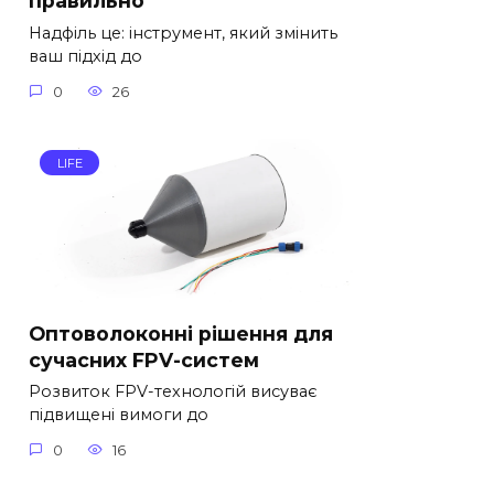
правильно
Надфіль це: інструмент, який змінить
ваш підхід до
0
26
LIFE
Оптоволоконні рішення для
сучасних FPV-систем
Розвиток FPV-технологій висуває
підвищені вимоги до
0
16