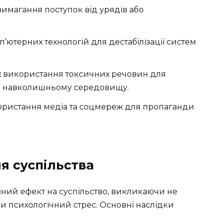
вимагання поступок від урядів або
’ютерних технологій для дестабілізації систем
:
використання токсичних речовин для
і навколишньому середовищу.
ристання медіа та соцмереж для пропаганди
я суспільства
ний ефект на суспільство, викликаючи не
чи психологічний стрес. Основні наслідки