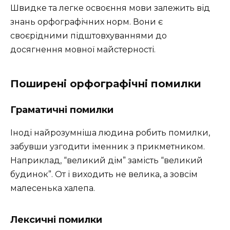
Швидке та легке освоєння мови залежить від
знань орфографічних норм. Вони є
своєрідними підштовхуваннями до
досягнення мовної майстерності.
Поширені орфографічні помилки
Граматичні помилки
Іноді найрозумніша людина робить помилки,
забувши узгодити іменник з прикметником.
Наприклад, “великий дім” замість “великий
будинок”. От і виходить не велика, а зовсім
малесенька халепа.
Лексичні помилки