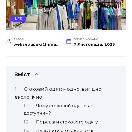
LIFE
АВТОР
ОПУБЛІКОВАНО
webseoupukr@gmail.com
7 Листопада, 2025
Зміст
Стоковий одяг: модно, вигідно,
екологічно
Чому стоковий одяг стає
доступним?
Переваги стокового одягу
Де купити стоковий одяг