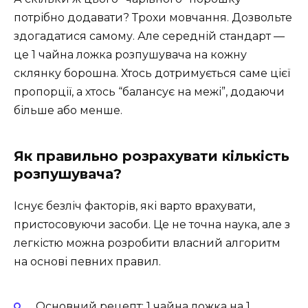
потрібно додавати? Трохи мовчання. Дозвольте
здогадатися самому. Але середній стандарт —
це 1 чайна ложка розпушувача на кожну
склянку борошна. Хтось дотримується саме цієї
пропорції, а хтось “балансує на межі”, додаючи
більше або менше.
Як правильно розрахувати кількість
розпушувача?
Існує безліч факторів, які варто врахувати,
пристосовуючи засоби. Це не точна наука, але з
легкістю можна розробити власний алгоритм
на основі певних правил.
Основний рецепт: 1 чайна ложка на 1