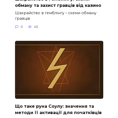
обману та захист гравців від казино
Шахрайство в гемблінгу – схеми обману
гравців
0
45
Що таке руна Соулу: значення та
методи її активації для початківців