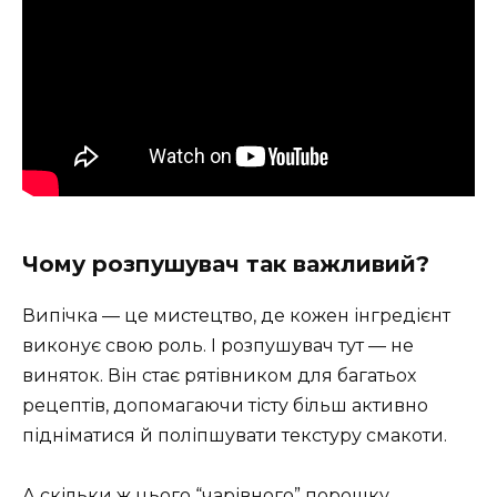
Чому розпушувач так важливий?
Випічка — це мистецтво, де кожен інгредієнт
виконує свою роль. І розпушувач тут — не
виняток. Він стає рятівником для багатьох
рецептів, допомагаючи тісту більш активно
підніматися й поліпшувати текстуру смакоти.
А скільки ж цього “чарівного” порошку