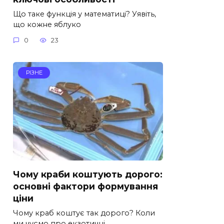
Що таке функція у математиці? Уявіть,
що кожне яблуко
0
23
РІЗНЕ
Чому краби коштують дорого:
основні фактори формування
ціни
Чому краб коштує так дорого? Коли
ми чуємо про екзотичні