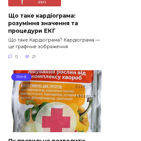
Що таке кардіограма:
розуміння значення та
процедури ЕКГ
Що таке Кардіограма? Кардіограма —
це графічне зображення
0
21
РІЗНЕ
Як правильно розводити