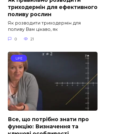
триходермін для ефективного
поливу рослин
Як розводити триходермін для
поливу Вам цікаво, як
0
21
LIFE
Все, що потрібно знати про
функцію: Визначення та
ключові особливості