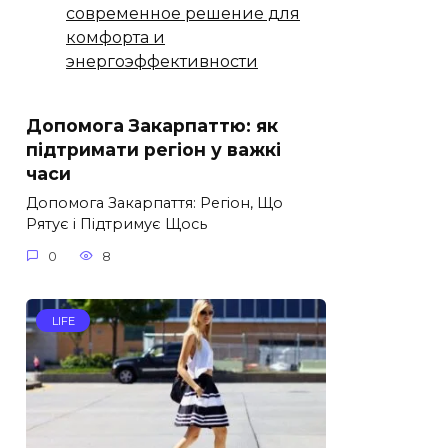
современное решение для
комфорта и
энергоэффективности
Допомога Закарпаттю: як
підтримати регіон у важкі
часи
Допомога Закарпаття: Регіон, Що
Рятує і Підтримує Щось
0
8
LIFE