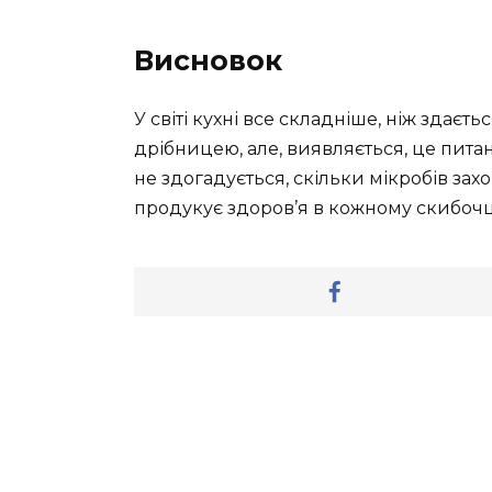
Висновок
У світі кухні все складніше, ніж здає
дрібницею, але, виявляється, це питанн
не здогадується, скільки мікробів зах
продукує здоров’я в кожному скибочці.