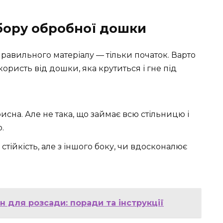
бору обробної дошки
 правильного матеріалу — тільки початок. Варто
користь від дошки, яка крутиться і гне під
сна. Але не така, що займає всю стільницю і
.
тійкість, але з іншого боку, чи вдосконалює
 для розсади: поради та інструкції