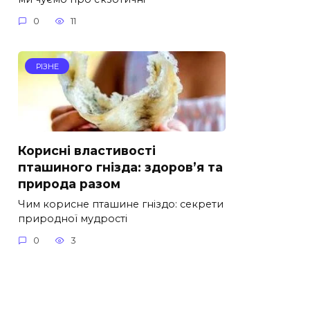
0
11
РІЗНЕ
Корисні властивості
пташиного гнізда: здоров’я та
природа разом
Чим корисне пташине гніздо: секрети
природної мудрості
0
3