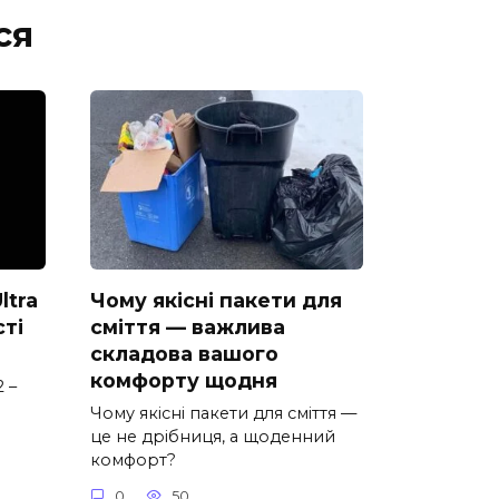
ся
ltra
Чому якісні пакети для
сті
сміття — важлива
складова вашого
комфорту щодня
 –
Чому якісні пакети для сміття —
це не дрібниця, а щоденний
комфорт?
0
50