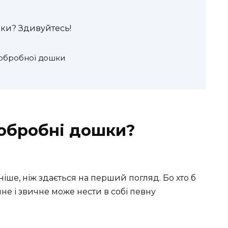
шки? Здивуйтесь!
 обробної дошки
 обробні дошки?
іше, ніж здається на перший погляд. Бо хто б
не і звичне може нести в собі певну