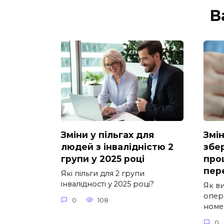
В
Зміни у пільгах для
Змін
людей з інвалідністю 2
збе
групи у 2025 році
про
пер
Які пільги для 2 групи
інвалідності у 2025 році?
Як ви
опер
0
108
номе
0