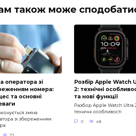
ам також може сподобати
а оператора зі
Розбір Apple Watch U
реженням номера:
2: технічні особливо
цес та основні
та нові функції
еваги
Разбор Apple Watch Ultra 2
технічні особливості
конується зміна
атора зі збереженням
0
48
ра
73