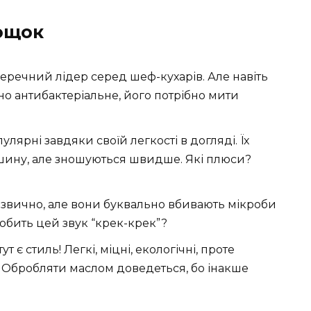
ощок
еречний лідер серед шеф-кухарів. Але навіть
но антибактеріальне, його потрібно мити
улярні завдяки своїй легкості в догляді. Їх
шину, але зношуються швидше. Які плюси?
езвично, але вони буквально вбивають мікроби
юбить цей звук “крек-крек”?
ут є стиль! Легкі, міцні, екологічні, проте
. Обробляти маслом доведеться, бо інакше