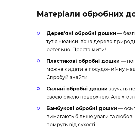
Матеріали обробних д
Дерев’яні обробні дошки
— безп
тут є нюанси. Хоча дерево природ
ретельно. Просто мити!
Пластикові обробні дошки
— поп
можна кидати в посудомиїчну ма
Спробуй знайти!
Скляні обробні дошки
звучать н
своєю ріжею поверхнею. Але хто л
Бамбукові обробні дошки
— ось т
вимагають більше уваги та любові
помруть від сухості.