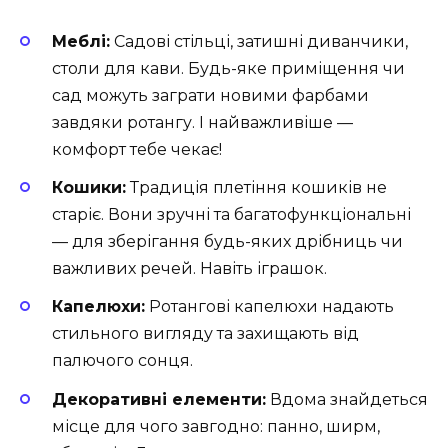
Меблі:
Садові стільці, затишні диванчики,
столи для кави. Будь-яке приміщення чи
сад можуть заграти новими фарбами
завдяки ротангу. І найважливіше —
комфорт тебе чекає!
Кошики:
Традиція плетіння кошиків не
старіє. Вони зручні та багатофункціональні
— для зберігання будь-яких дрібниць чи
важливих речей. Навіть іграшок.
Капелюхи:
Ротангові капелюхи надають
стильного вигляду та захищають від
палючого сонця.
Декоративні елементи:
Вдома знайдеться
місце для чого завгодно: панно, ширм,