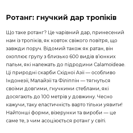
Ротанг: гнучкий дар тропіків
Що таке ротанг? Це чарівний дар, принесений
нам із тропіків, як ковток свіжого повітря, що
завжди поруч. Відомий також як ратан, він
охоплює групу з близько 600 видів в’юнких
пальм, які належать до підродини Calamoideae.
Ці природні скарби Східної Азії — особливо
Індонезії, Малайзії та Філіппін — тягнуться
своїми довгими, гнучкими стеблами, які
досягають до 100 метрів у довжину. Чесно
кажучи, таку еластичність варто тільки уявити!
Найтонші форми, візерунки та вироби — це
саме те, з чим асоціюється ротанг у світі.