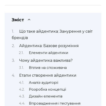
Зміст
Що таке айдентика: Занурення у світ
брендів
Айдентика: Базове розуміння
Елементи айдентики
Чому айдентика важлива?
Вплив на споживача
Етапи створення айдентики
Аналіз аудиторії
Розробка концепції
Дизайн елементів
Впровадження і тестування