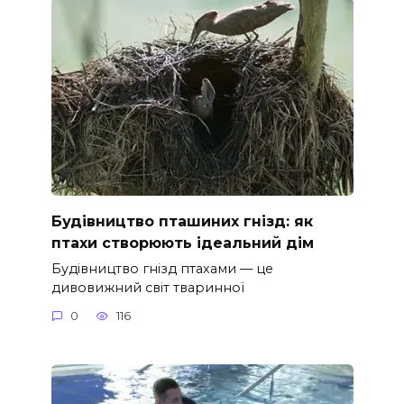
Будівництво пташиних гнізд: як
птахи створюють ідеальний дім
Будівництво гнізд птахами — це
дивовижний світ тваринної
0
116