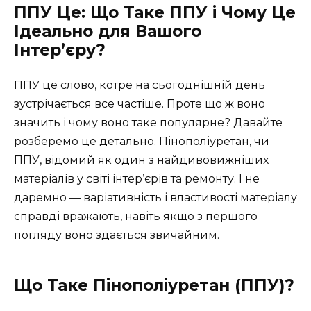
ППУ Це: Що Таке ППУ і Чому Це
Ідеально для Вашого
Інтер’єру?
ППУ це слово, котре на сьогоднішній день
зустрічається все частіше. Проте що ж воно
значить і чому воно таке популярне? Давайте
розберемо це детально. Пінополіуретан, чи
ППУ, відомий як один з найдивовижніших
матеріалів у світі інтер’єрів та ремонту. І не
даремно — варіативність і властивості матеріалу
справді вражають, навіть якщо з першого
погляду воно здається звичайним.
Що Таке Пінополіуретан (ППУ)?