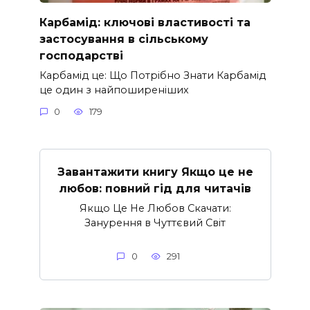
Карбамід: ключові властивості та
застосування в сільському
господарстві
Карбамід це: Що Потрібно Знати Карбамід
це один з найпоширеніших
0
179
Завантажити книгу Якщо це не
любов: повний гід для читачів
Якщо Це Не Любов Скачати:
Занурення в Чуттєвий Світ
0
291