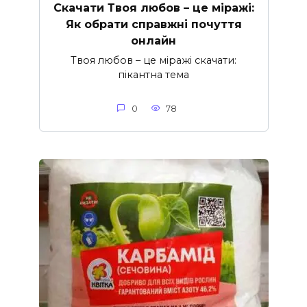
Скачати Твоя любов – це міражі:
Як обрати справжні почуття
онлайн
Твоя любов – це міражі скачати:
пікантна тема
0
78