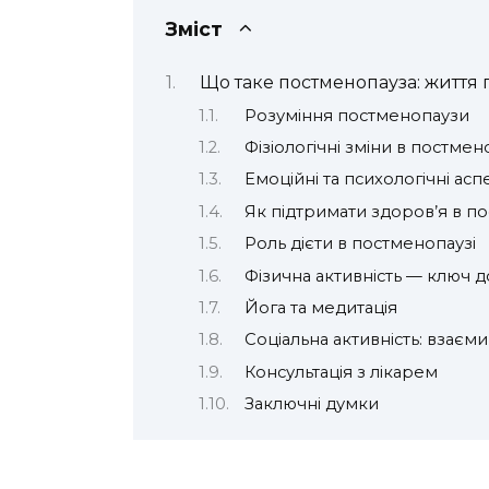
Зміст
Що таке постменопауза: життя 
Розуміння постменопаузи
Фізіологічні зміни в постмен
Емоційні та психологічні асп
Як підтримати здоров’я в п
Роль дієти в постменопаузі
Фізична активність — ключ д
Йога та медитація
Соціальна активність: взаєми
Консультація з лікарем
Заключні думки