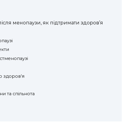
після менопаузи, як підтримати здоров’я
опаузі
екти
остменопаузі
о здоров’я
ни та спільнота