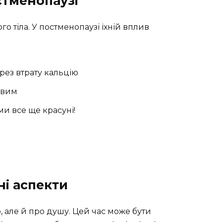
остменопаузі
го тіла. У постменопаузі їхній вплив
рез втрату кальцію
ивим
ми все ще красуні!
ні аспекти
, але й про душу. Цей час може бути