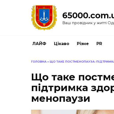
Перейти
до
65000.com.
вмісту
Ваш провідник у житті Од
ЛАЙФ
Цікаво
Різне
PR
ГОЛОВНА
»
ЩО ТАКЕ ПОСТМЕНОПАУЗА: ПІДТРИМК
Що таке постм
підтримка здор
менопаузи