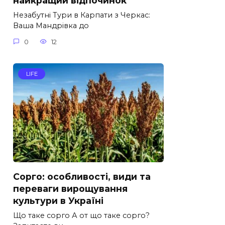
найкращий відпочинок
Незабутні Тури в Карпати з Черкас:
Ваша Мандрівка до
0
12
LIFE
Сорго: особливості, види та
переваги вирощування
культури в Україні
Що таке сорго А от що таке сорго?