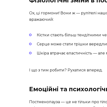
Фізіологічні зміни в п
Ох, ці гормони! Вони ж — рулітелі нашо
вражаючий:
Кістки стають більш тендітними че
Серце може стати трішки вередл
Шкіра втрачає еластичність — але 
І що з тим робити? Рухатися вперед.
Емоційні та психологіч
Постменопауза — це не тільки про тіло