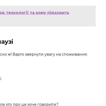
д технології та кому підходить
аузі
чесно ж! Варто звернути увагу на споживання:
і
ле хто про це хоче говорити?