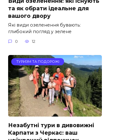
Види озеленення: які існують
та як обрати ідеальне для
вашого двору
Які види озеленення бувають:
глибокий погляд у зелене
0
12
ТУРИЗМ ТА ПОДОРОЖІ
Незабутні тури в дивовижні
Карпати з Черкас: ваш