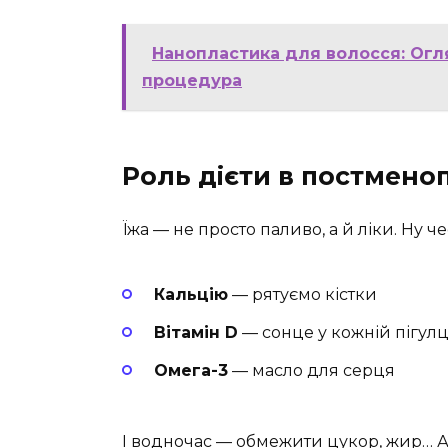
Нанопластика для волосся: Огля
процедура
Роль дієти в постменоп
Їжа — не просто паливо, а й ліки. Ну 
Кальцію
— рятуємо кістки
Вітамін D
— сонце у кожній пігулц
Омега-3
— масло для серця
І водночас — обмежити цукор, жир… А