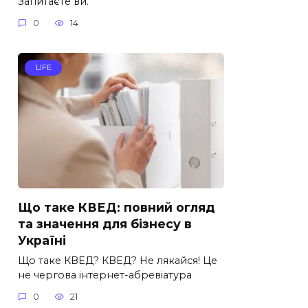
Запитаєте ви.
0
14
LIFE
Що таке КВЕД: повний огляд
та значення для бізнесу в
Україні
Що таке КВЕД? КВЕД? Не лякайся! Це
не чергова інтернет-абревіатура
0
21