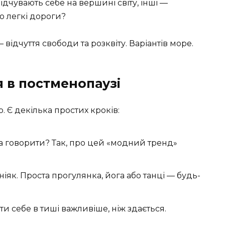
ідчувають себе на вершині світу, інші —
о легкі дороги?
 відчуття свободи та розквіту. Варіантів море.
я в постменопаузі
. Є декілька простих кроків:
а говорити? Так, про цей «модний тренд»
ніяк. Проста прогулянка, йога або танці — будь-
и себе в тиші важливіше, ніж здається.