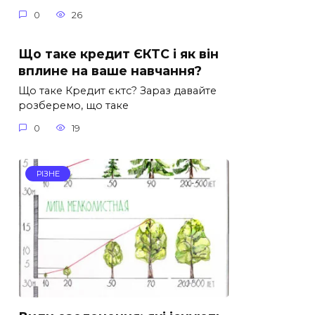
0
26
Що таке кредит ЄКТС і як він
вплине на ваше навчання?
Що таке Кредит єктс? Зараз давайте
розберемо, що таке
0
19
РІЗНЕ