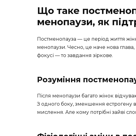
Що таке постменоп
менопаузи, як під
Постменопауза — це період життя жін
менопаузи. Чесно, це наче нова глава, 
фокусі — то завдання зіркове.
Розуміння постменопа
Після менопаузи багато жінок відчувают
З одного боку, зменшення естрогену вп
мислення. Але кому потрібні зайві сло