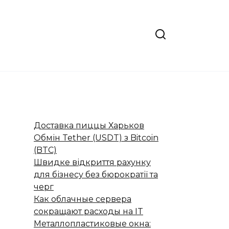
Доставка пиццы Харьков
Обмін Tether (USDT) з Bitcoin
(BTC)
Швидке відкриття рахунку
для бізнесу без бюрократії та
черг
Как облачные сервера
сокращают расходы на IT
Металлопластиковые окна: