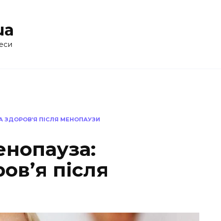
ua
еси
А ЗДОРОВ’Я ПІСЛЯ МЕНОПАУЗИ
енопауза:
ов’я після