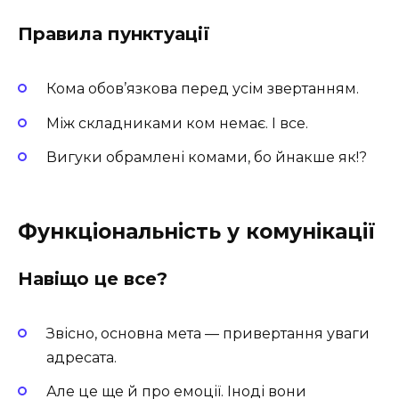
Правила пунктуації
Кома обов’язкова перед усім звертанням.
Між складниками ком немає. І все.
Вигуки обрамлені комами, бо йнакше як!?
Функціональність у комунікації
Навіщо це все?
Звісно, основна мета — привертання уваги
адресата.
Але це ще й про емоції. Іноді вони