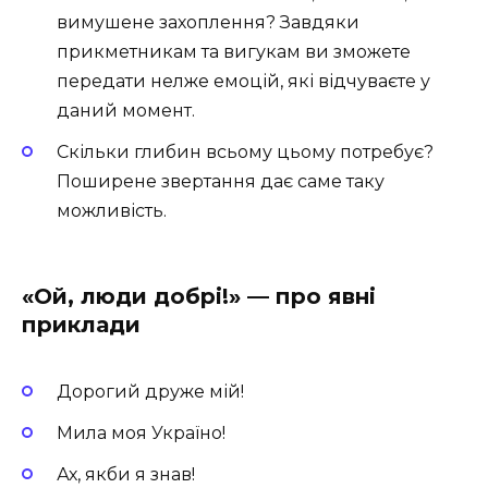
вимушене захоплення? Завдяки
прикметникам та вигукам ви зможете
передати нелже емоцій, які відчуваєте у
даний момент.
Скільки глибин всьому цьому потребує?
Поширене звертання дає саме таку
можливість.
«Ой, люди добрі!» — про явні
приклади
Дорогий друже мій!
Мила моя Україно!
Ах, якби я знав!