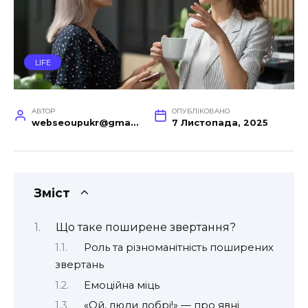
LIFE
АВТОР
ОПУБЛІКОВАНО
webseoupukr@gmail.com
7 Листопада, 2025
Зміст
Що таке поширене звертання?
Роль та різноманітність поширених
звертань
Емоційна міць
«Ой, люди добрі!» — про явні