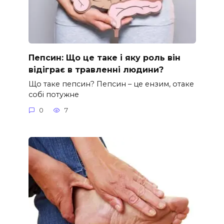
Пепсин: Що це таке і яку роль він
відіграє в травленні людини?
Що таке пепсин? Пепсин – це ензим, отаке
собі потужне
0
7