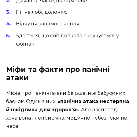
Дихання часте, поверхневе.
Піт на лобі, долонях.
Відчуття запаморочення.
Здається, що світ довкола скручується у
фонтан.
Міфи та факти про панічні
атаки
Міфів про панічні атаки більше, ніж бабусиних
баєчок. Один з них:
«панічна атака нестерпна
й шкідлива для здоров’я»
. Але насправді,
хоча вона і неприємна, медично небезпеки не
несе.