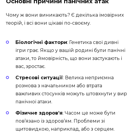
Основні причини панічних атак
Чому ж вони виникають? Є декілька імовірних
теорій, і всі вони цікаві по-своєму.
Біологічні фактори
: Генетика свої дивні
ігри грає. Якщо у вашій родині були панічні
атаки, то ймовірність, що вони застукають і
вас, зростає.
Стресові ситуації
: Велика неприємна
розмова з начальником або втрата
важливих стосунків можуть штовхнути у вир
панічної атаки.
Фізичне здоров’я
: Часом це може бути
пов’язано із здоров’ям. Проблеми зі
щитовидкою, наприклад, або з серцем.