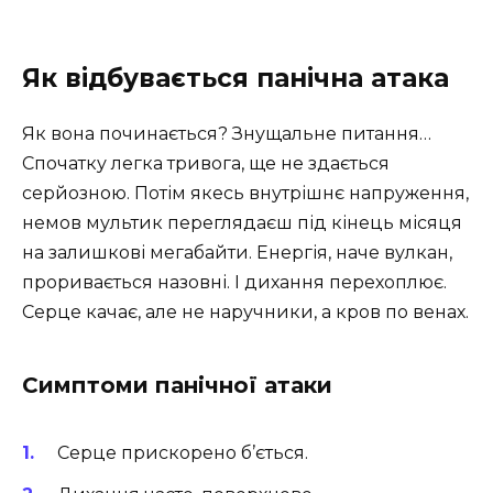
Як відбувається панічна атака
Як вона починається? Знущальне питання…
Спочатку легка тривога, ще не здається
серйозною. Потім якесь внутрішнє напруження,
немов мультик переглядаєш під кінець місяця
на залишкові мегабайти. Енергія, наче вулкан,
проривається назовні. І дихання перехоплює.
Серце качає, але не наручники, а кров по венах.
Симптоми панічної атаки
Серце прискорено б’ється.